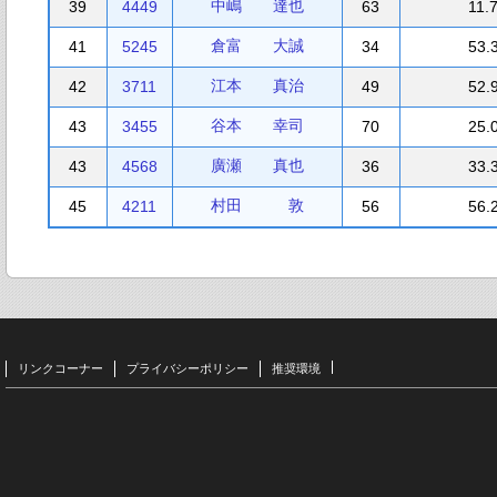
中嶋 達也
39
4449
63
11.
倉富 大誠
41
5245
34
53.
江本 真治
42
3711
49
52.
谷本 幸司
43
3455
70
25.
廣瀬 真也
43
4568
36
33.
村田 敦
45
4211
56
56.
リンクコーナー
プライバシーポリシー
推奨環境