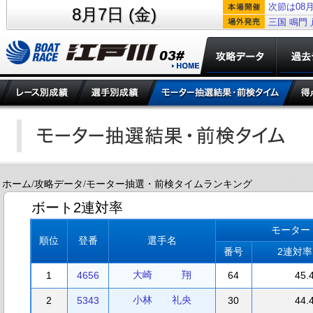
次節は08月
8月7日 (金)
三国
鳴門
ホーム/攻略データ/モーター抽選・前検タイムランキング
ボート2連対率
モーター
順位
登番
選手名
番号
2連対
大崎 翔
1
4656
64
45.
小林 礼央
2
5343
30
44.