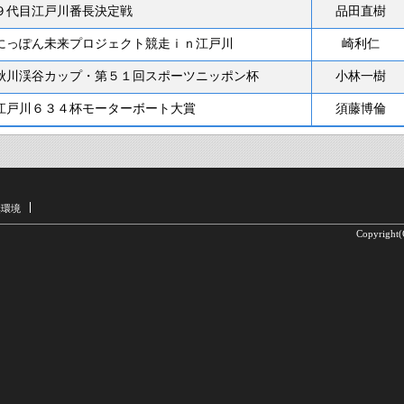
９代目江戸川番長決定戦
品田直樹
にっぽん未来プロジェクト競走ｉｎ江戸川
崎利仁
秋川渓谷カップ・第５１回スポーツニッポン杯
小林一樹
江戸川６３４杯モーターボート大賞
須藤博倫
奨環境
Copyright