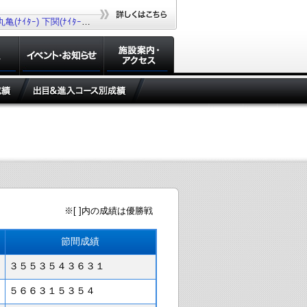
丸亀(ﾅｲﾀｰ)
下関(ﾅｲﾀｰ)
若松(ﾅｲﾀｰ)
大村(ﾅｲﾀｰ)
※[ ]内の成績は優勝戦
節間成績
３５５３５４３６３１
５６６３１５３５４