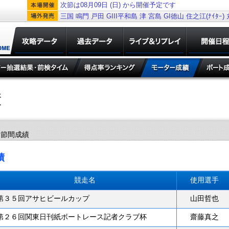
次節は08月09日 (日) から開催予定です
三国
鳴門
戸田
GIII平和島
津
宮島
GI徳山
住之江(ﾅｲﾀｰ)
ー節間成績
績
競走名
使用選手
第３５回アサヒビールカップ
山田哲也
第２６回関東日刊紙ボートレース記者クラブ杯
齋藤真之