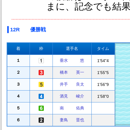
まに、記念でも結
12R 優勝戦
着
枠
選手名
タイム
１
垂水 悠
1'54"4
２
橋本 英一
1'55"5
３
井手 良太
1'56"9
４
酒見 峻介
1'58"0
５
南 佑典
６
妻鳥 晋也