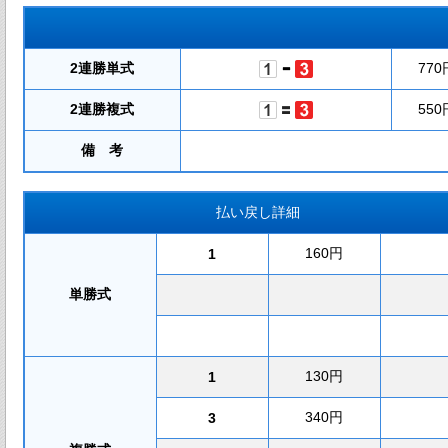
2連勝単式
770
2連勝複式
550
備 考
払い戻し詳細
160円
1
単勝式
130円
1
340円
3