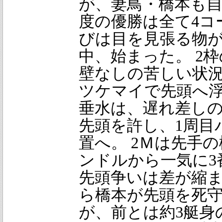
が、妻鳥・橋本も自
度の優勝は全て4コ
びは目を見張る物
中、始まった。 2
壁なしの苦しい状
ツケマイで先頭へ
垂水は、遅れ差し
先頭を許し、1周目
置へ。 2Ｍは先手
ンドルから一気に3
先頭争いは差が縮ま
ら橋本が先頭を死
が、前とは約3艇身