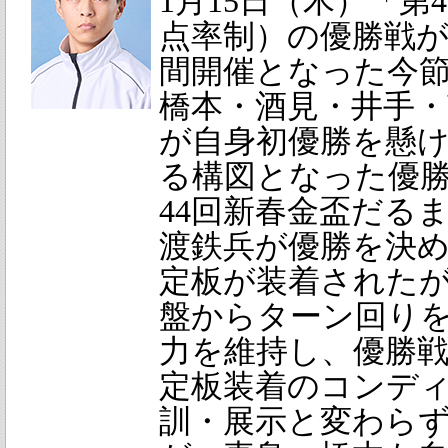
1月15日（木）「第
点率制）の優勝戦が
間開催となった今
橋本・酒見・井手・
が自身初優勝を懸け
る構図となった優勝
44回新春金盃だるま
渡鉄兵が優勝を決め
定板が装着された
盤からターン回り
力を維持し、優勝戦
定板装着のコンデ
訓・展示と変わら