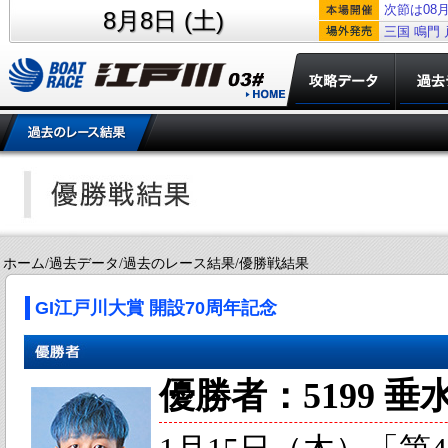
次節は08月
8月8日 (土)
三国
鳴門
ホーム/過去データ/過去のレース結果/優勝戦結果
GI江戸川大賞 開設70周年記念
優勝者：5199 