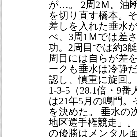
が…。 2周2Ｍ。
を切り直す橋本。
差しを入れた垂水
べ、3周1Ｍでは差
功。2周目では約3
周目には自らが差を
ークも垂水は冷静
認し、慎重に旋回
1-3-5（28.1倍
は21年5月の鳴門
を決めた。 垂水の
地区選手権競走」。
の優勝はメンタル