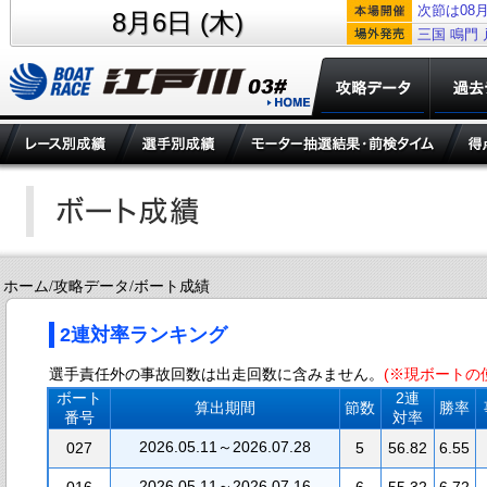
次節は08月
8月6日 (木)
三国
鳴門
ホーム/攻略データ/ボート成績
2連対率ランキング
選手責任外の事故回数は出走回数に含みません。
(※現ボートの使
ボート
2連
算出期間
節数
勝率
番号
対率
2026.05.11～2026.07.28
027
5
56.82
6.55
2026.05.11～2026.07.16