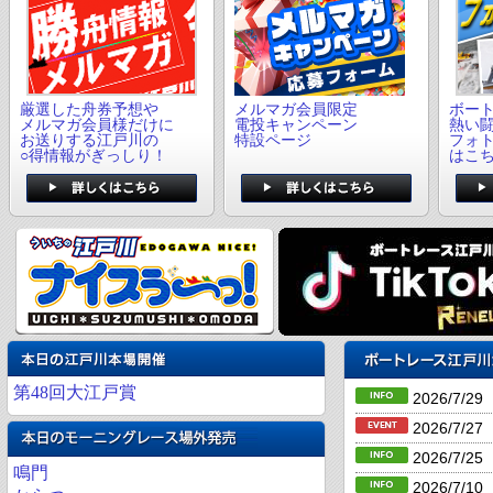
厳選した舟券予想や
メルマガ会員限定
ボー
メルマガ会員様だけに
電投キャンペーン
熱い
お送りする江戸川の
特設ページ
フォ
○得情報がぎっしり！
はこ
第48回大江戸賞
2026/7/29
2026/7/27
2026/7/25
鳴門
2026/7/10