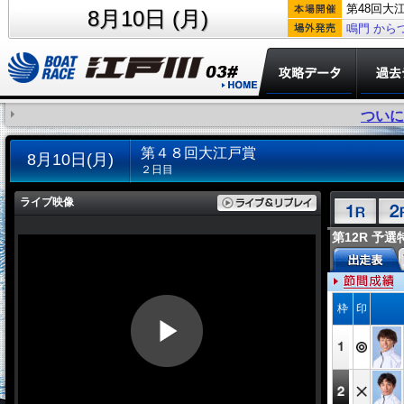
第48回大
8月10日 (月)
鳴門
から
ついに登
第４８回大江戸賞
8月10日(月)
２日目
ライブ映像
第12R 予