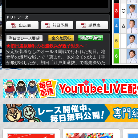
ＰＤＦデータ
★初日選抜勝利の石渡鉄兵が親子対決へ！
安定板装着なしのオール３周戦で行われた初日。地
元勢の熾烈な戦いで「恵まれ」以外全ての決まり手
が飛び出したが、初日「江戸川選抜」で逃走決めた
のは石渡鉄。６番手のスタートながらスリット後に
伸び返す先制劇で期待に応えた。平凡機でまだまだ
機力万全とは言えないが、初日から整備を施して戦
えるレベルには底上げ成功。２枠＆６枠の２走とな
る２日目後半戦では息子・翔一郎との親子対決。前
回の対戦時は予選道中で激しい火花散らしたが、今
回も熱いマッチアップを繰り広げてレースを盛り上
げる。連続斡旋の永田秀二は前回より格段に良い１
３号機。点増しの５枠から大きな白星発進掴んだ。
他気配的には３７号機の若手・米本圭佑がかなりの
モノで２日目も注視。