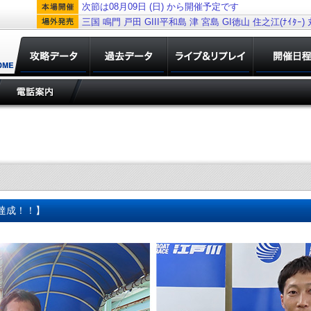
次節は08月09日 (日) から開催予定です
三国
鳴門
戸田
GIII平和島
津
宮島
GI徳山
住之江(ﾅｲﾀｰ)
勝達成！！】