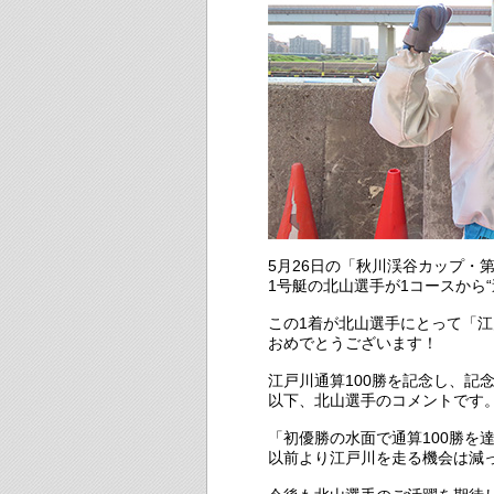
5月26日の「秋川渓谷カップ・第
1号艇の北山選手が1コースから“
この1着が北山選手にとって「江
おめでとうございます！
江戸川通算100勝を記念し、記
以下、北山選手のコメントです
「初優勝の水面で通算100勝を
以前より江戸川を走る機会は減