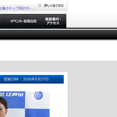
丸亀(ﾅｲﾀｰ)
下関(ﾅｲﾀｰ)
若松(ﾅｲﾀｰ)
大村(ﾅｲﾀｰ)
投稿日時： 2026年5月27日