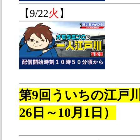
【9/22
火
】
第9回ういちの江戸
26日～10月1日）