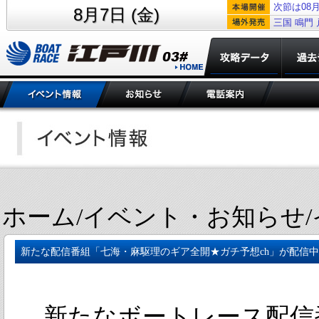
次節は08月
8月7日 (金)
三国
鳴門
ホーム/イベント・お知らせ
新たな配信番組「七海・麻駆理のギア全開★ガチ予想ch」が配信中
新たなボートレース配信