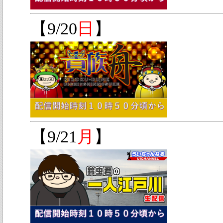
【9/20
日
】
【9/21
月
】