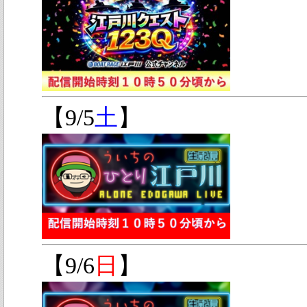
【9/5
土
】
【9/6
日
】