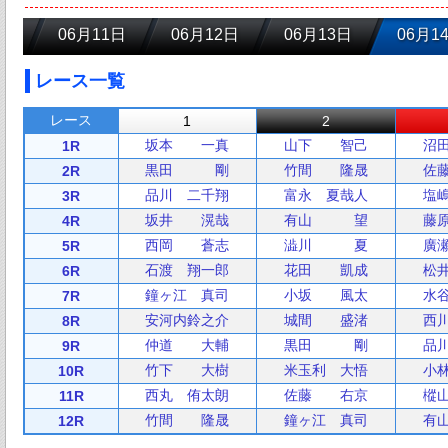
06月11日
06月12日
06月13日
06月1
レース一覧
レース
1
2
坂本 一真
山下 智己
沼
1R
黒田 剛
竹間 隆晟
佐
2R
品川 二千翔
富永 夏哉人
塩
3R
坂井 滉哉
有山 望
藤
4R
西岡 蒼志
澁川 夏
廣
5R
石渡 翔一郎
花田 凱成
松
6R
鐘ヶ江 真司
小坂 風太
水
7R
安河内鈴之介
城間 盛渚
西
8R
仲道 大輔
黒田 剛
品
9R
竹下 大樹
米玉利 大悟
小
10R
西丸 侑太朗
佐藤 右京
樅
11R
竹間 隆晟
鐘ヶ江 真司
有
12R