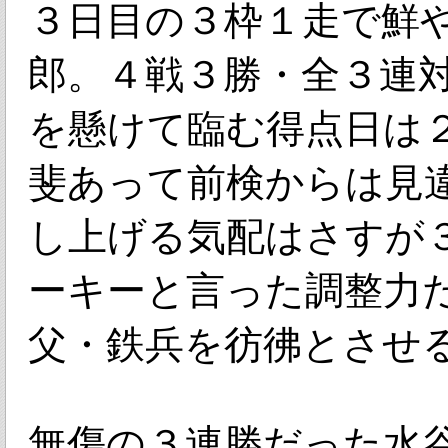
３日目の３枠１走で鮮
郎。４戦３勝・全３連
を懸けて臨む得点日は
斐あって前検からは見
し上げる気配はさすが
ーキーと言った調整力
父・鉄兵を彷彿とさせ
無傷の３連勝だった水