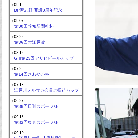
09.15
BP習志野 開設8周年記念
09.07
第38回報知新聞社杯
08.22
第36回大江戸賞
08.12
GIII第23回アサヒビールカップ
07.25
第14回さわやか杯
07.13
江戸川メルマガ会員ご招待カップ
06.27
第38回日刊スポーツ杯
06.18
第33回東京スポーツ杯
06.10