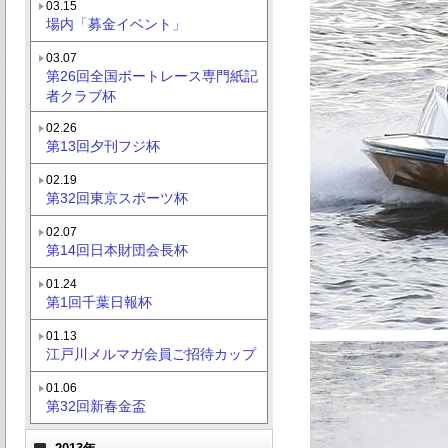
03.15
場内「募金イベント」
03.07
第26回全国ボートレース専門紙記
者クラブ杯
02.26
第13回夕刊フジ杯
02.19
第32回東京スポーツ杯
02.07
第14回日本財団会長杯
01.24
第1回千葉日報杯
01.13
江戸川メルマガ会員ご招待カップ
01.06
第32回新春金盃