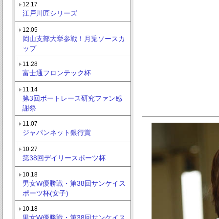
12.17
江戸川匠シリーズ
12.05
岡山支部大挙参戦！月兎ソースカ
ップ
11.28
富士通フロンテック杯
11.14
第3回ボートレース研究ファン感
謝祭
11.07
ジャパンネット銀行賞
10.27
第38回デイリースポーツ杯
10.18
男女W優勝戦・第38回サンケイス
ポーツ杯(女子)
10.18
男女W優勝戦・第38回サンケイス