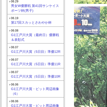
06.29
男女W優勝戦 第41回サンケイス
ポーツ杯(男子)
06.19
第17回スカッとさわやか杯
06.08
G1江戸川大賞（最終日）優勝戦
＆表彰式
06.07
G1江戸川大賞（5日目）準優12R
06.07
G1江戸川大賞（5日目）準優11R
06.07
G1江戸川大賞（5日目）準優10R
06.06
G1江戸川大賞・ピット周辺画像
（6）
06.06
G1江戸川大賞・ピット周辺画像