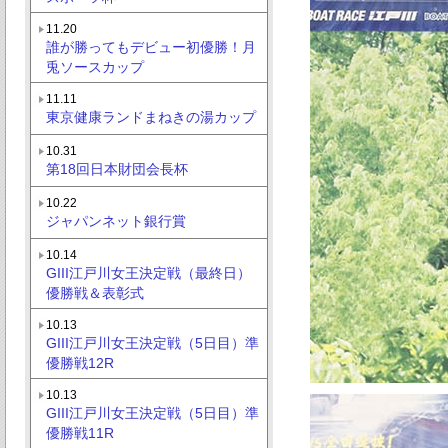
11.20
誰が勝ってもデビュー初優勝！月
兎ソースカップ
11.11
東京健康ランドまねきの湯カップ
10.31
第18回日本財団会長杯
10.22
ジャパンネット銀行賞
10.14
GIII江戸川女王決定戦（最終日）
優勝戦＆表彰式
10.13
GIII江戸川女王決定戦（5日目）準
優勝戦12R
10.13
GIII江戸川女王決定戦（5日目）準
優勝戦11R