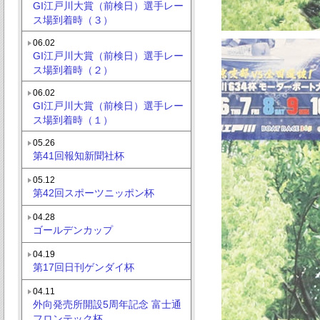
GI江戸川大賞（前検日）選手レー
ス場到着時（３）
06.02
GI江戸川大賞（前検日）選手レー
ス場到着時（２）
06.02
GI江戸川大賞（前検日）選手レー
ス場到着時（１）
05.26
第41回報知新聞社杯
05.12
第42回スポーツニッポン杯
04.28
ゴールデンカップ
04.19
第17回日刊ゲンダイ杯
04.11
外向発売所開設5周年記念 富士通
フロンテック杯