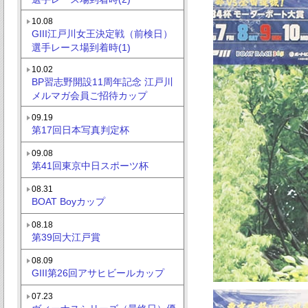
10.08
GIII江戸川女王決定戦（前検日）
選手レース場到着時(1)
10.02
BP習志野開設11周年記念 江戸川
メルマガ会員ご招待カップ
09.19
第17回日本写真判定杯
09.08
第41回東京中日スポーツ杯
08.31
BOAT Boyカップ
08.18
第39回大江戸賞
08.09
GIII第26回アサヒビールカップ
07.23