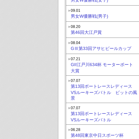
09.01
男女W優勝戦(男子)
08.20
第46回大江戸賞
08.04
GⅢ第33回アサヒビールカップ
07.21
GII江戸川634杯 モーターボート
大賞
07.07
第13回ボートレースレディース
VSルーキーズバトル ピットの風
景
07.07
第13回ボートレースレディース
VSルーキーズバトル
06.28
第48回東京中日スポーツ杯