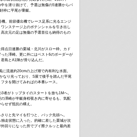
の中を潜り抜けて、予選は無傷の5連勝からパ
絶好枠に平尾が乗艇。
号機。前節優出機でレース足系に光るエンジ
うワンステージ上のポテンシャルを引き出し
と高次元の足は無傷の予選首位も納得のもの
は得点日連勝の栗城・北川がスロー枠。カド
背った澤崎。更に外にはベスト6のボーダーが
・君島とA1陣が滑り込んだ。
風に流速約20cmの上げ潮で内有利な水面。
かなり光っており、S展で後手を踏んだ平尾
、フタを開けてみればの本番レース。
の3者がトップタイのスタートを放ち1Mへ。
型の澤崎が半艇身程覗き内に寄せるも、気配
やらせず抵抗の構え。
っさりと先マイを打つと、バック先頭へ。
へ独走状態に入った。的確に差した栗城が次
が外回りになった所でブイ際クルッと最内差