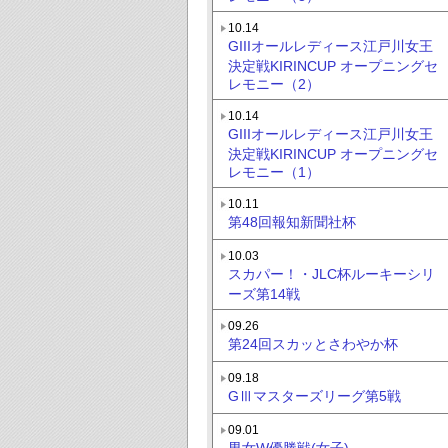
10.14
GIIIオールレディース江戸川女王
決定戦KIRINCUP オープニングセ
レモニー（2）
10.14
GIIIオールレディース江戸川女王
決定戦KIRINCUP オープニングセ
レモニー（1）
10.11
第48回報知新聞社杯
10.03
スカパー！・JLC杯ルーキーシリ
ーズ第14戦
09.26
第24回スカッとさわやか杯
09.18
GⅢマスターズリーグ第5戦
09.01
男女W優勝戦(女子)