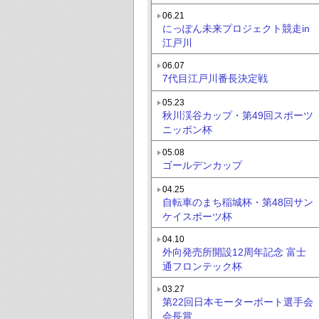
06.21
にっぽん未来プロジェクト競走in
江戸川
06.07
7代目江戸川番長決定戦
05.23
秋川渓谷カップ・第49回スポーツ
ニッポン杯
05.08
ゴールデンカップ
04.25
自転車のまち稲城杯・第48回サン
ケイスポーツ杯
04.10
外向発売所開設12周年記念 富士
通フロンテック杯
03.27
第22回日本モーターボート選手会
会長賞