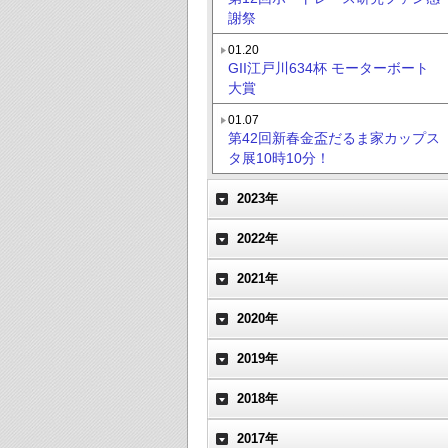
謝祭
01.20
GII江戸川634杯 モーターボート
大賞
01.07
第42回新春金盃だるま家カップス
タ展10時10分！
2023年
2022年
2021年
2020年
2019年
2018年
2017年