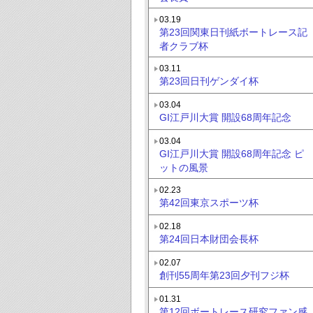
03.19
第23回関東日刊紙ボートレース記
者クラブ杯
03.11
第23回日刊ゲンダイ杯
03.04
GI江戸川大賞 開設68周年記念
03.04
GI江戸川大賞 開設68周年記念 ピ
ットの風景
02.23
第42回東京スポーツ杯
02.18
第24回日本財団会長杯
02.07
創刊55周年第23回夕刊フジ杯
01.31
第12回ボートレース研究ファン感