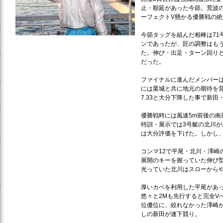
止・順延があった今節。荒波
ーフェクトV懸かる優勝戦の
今節タッグを組んだ相棒は71
ンであったが、匠の調整はも
た。伸び・出足・ターン回り
だった。
ファイナルに進んだメンバー
には栗城と共に地元の期待を
7.33と大分下降した事で新田
優勝戦時には風速5m前後の南
特訓・展示では3号艇の北川が
は大分評価を下げた。しかし
コンマ12で平尾・北川・澤崎
展開のキーを握っていた伸び
光っていた北川はスローから
厚いカベを利用した平尾があ
悠々と2Mも先行すると完全V
位優位に、絞れなかった澤崎
しの新田が連下競り。