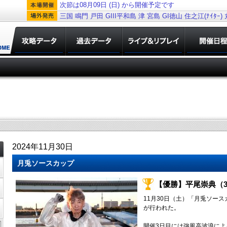
次節は08月09日 (日) から開催予定です
三国
鳴門
戸田
GIII平和島
津
宮島
GI徳山
住之江(ﾅｲﾀｰ)
2024年11月30日
月兎ソースカップ
【優勝】平尾崇典（3
11月30日（土）「月兎ソー
が行われた。
開催3日目には強風高波浪によ