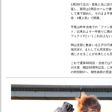
1周2Mで北川・君島と先に回
返し。新田は2周目ホームで優
して連下固めた。そのまま平尾
倍・4番人気）で閉幕。
平尾は昨年当地での「ファン感
ト」以来およそ一年振りに掴
フェクトVというこれ以上な
岡山支部に数多いる江戸川巧者
地完全V。またしても同支部
感じさせることが出来たとも
これで通算88回目・当地では
川大賞 開設69周年記念」に
の特別戦Vへ、相性抜群の荒