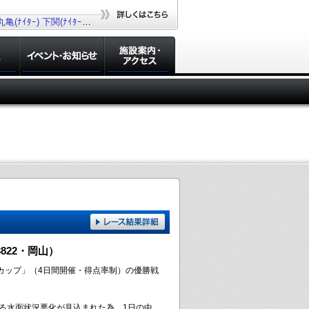
丸亀(ﾅｲﾀｰ)
下関(ﾅｲﾀｰ)
若松(ﾅｲﾀｰ)
大村(ﾅｲﾀｰ)
822・岡山）
スカップ」（4日間開催・得点率制）の優勝戦
る水面状況悪化が見込まれた為、1日の中