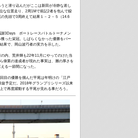
ろうと潜り込んだがここは新田が冷静な差し
位な位置走り、2周1Mで前記2者を包んで躱
の先頭で3周終えて結果１－２－５（14.6
謝3Days ボートレースバトルトーナメン
み獲った栄冠。しばらくなかった優勝をパー
い結果で、岡山波巧者の実力を示した。
の内、荒井輝も22年11月にやってのけた当
から偉業の達成者が現れた事実は、層の厚さを
言える一節間になった。
7回目の優勝を掴んだ平尾は年明けの「江戸
斡旋予定だ。2018年グランプリシリーズ以来
波上で再度躍動する平尾が見れる事だろう。