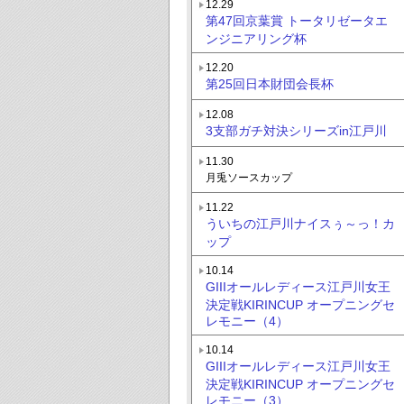
12.29
第47回京葉賞 トータリゼータエ
ンジニアリング杯
12.20
第25回日本財団会長杯
12.08
3支部ガチ対決シリーズin江戸川
11.30
月兎ソースカップ
11.22
ういちの江戸川ナイスぅ～っ！カ
ップ
10.14
GIIIオールレディース江戸川女王
決定戦KIRINCUP オープニングセ
レモニー（4）
10.14
GIIIオールレディース江戸川女王
決定戦KIRINCUP オープニングセ
レモニー（3）