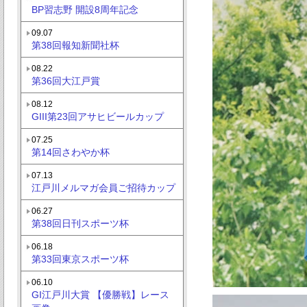
BP習志野 開設8周年記念
09.07
第38回報知新聞社杯
08.22
第36回大江戸賞
08.12
GIII第23回アサヒビールカップ
07.25
第14回さわやか杯
07.13
江戸川メルマガ会員ご招待カップ
06.27
第38回日刊スポーツ杯
06.18
第33回東京スポーツ杯
06.10
GI江戸川大賞 【優勝戦】レース