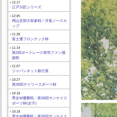
12.17
江戸川匠シリーズ
12.05
岡山支部大挙参戦！月兎ソースカ
ップ
11.28
富士通フロンテック杯
11.14
第3回ボートレース研究ファン感
謝祭
11.07
ジャパンネット銀行賞
10.27
第38回デイリースポーツ杯
10.18
男女W優勝戦・第38回サンケイス
ポーツ杯(女子)
10.18
男女W優勝戦・第38回サンケイス