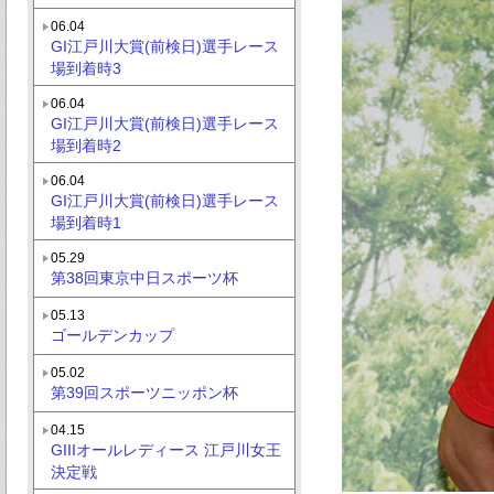
06.04
GI江戸川大賞(前検日)選手レース
場到着時3
06.04
GI江戸川大賞(前検日)選手レース
場到着時2
06.04
GI江戸川大賞(前検日)選手レース
場到着時1
05.29
第38回東京中日スポーツ杯
05.13
ゴールデンカップ
05.02
第39回スポーツニッポン杯
04.15
GIIIオールレディース 江戸川女王
決定戦