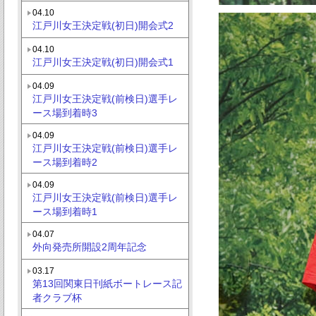
04.10
江戸川女王決定戦(初日)開会式2
04.10
江戸川女王決定戦(初日)開会式1
04.09
江戸川女王決定戦(前検日)選手レ
ース場到着時3
04.09
江戸川女王決定戦(前検日)選手レ
ース場到着時2
04.09
江戸川女王決定戦(前検日)選手レ
ース場到着時1
04.07
外向発売所開設2周年記念
03.17
第13回関東日刊紙ボートレース記
者クラブ杯