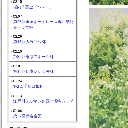
03.15
場内「募金イベント」
03.07
第26回全国ボートレース専門紙記
者クラブ杯
02.26
第13回夕刊フジ杯
02.19
第32回東京スポーツ杯
02.07
第14回日本財団会長杯
01.24
第1回千葉日報杯
01.13
江戸川メルマガ会員ご招待カップ
01.06
第32回新春金盃