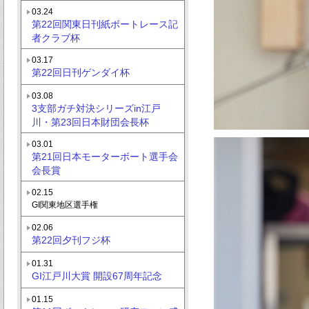
03.24
第22回関東日刊紙ボートレース記
者クラブ杯
03.17
第22回日刊ゲンダイ杯
03.08
3支部ガチ対決シリーズin江戸
川・第23回日本財団会長杯
03.01
第21回日本モーターボート選手会
会長賞
02.15
GI関東地区選手権
02.06
第22回夕刊フジ杯
01.31
GI江戸川大賞 開設67周年記念
01.15