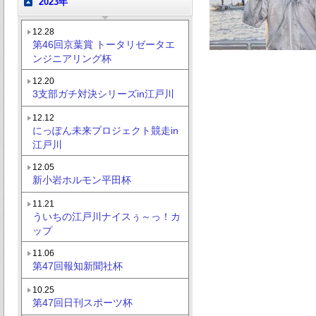
2023年
12.28
第46回京葉賞 トータリゼータエ
ンジニアリング杯
12.20
3支部ガチ対決シリーズin江戸川
12.12
にっぽん未来プロジェクト競走in
江戸川
12.05
新小岩ホルモン平田杯
11.21
ういちの江戸川ナイスぅ～っ！カ
ップ
11.06
第47回報知新聞社杯
10.25
第47回日刊スポーツ杯