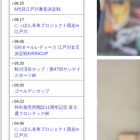
06.25
6代目江戸川番長決定戦
06.17
にっぽん未来プロジェクト競走in
江戸川
06.06
GIIIオールレディース 江戸川女王
決定戦KIRINCUP
05.20
秋川渓谷カップ・第47回サンケイ
スポーツ杯
05.05
ゴールデンカップ
04.22
外向発売所開設11周年記念 富士
通フロンテック杯
04.06
にっぽん未来プロジェクト競走in
江戸川