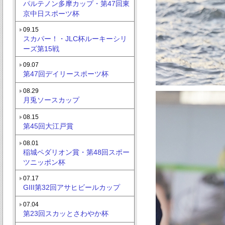
パルテノン多摩カップ・第47回東
京中日スポーツ杯
09.15
スカパー！・JLC杯ルーキーシリ
ーズ第15戦
09.07
第47回デイリースポーツ杯
08.29
月兎ソースカップ
08.15
第45回大江戸賞
08.01
稲城ペダリオン賞・第48回スポー
ツニッポン杯
07.17
GIII第32回アサヒビールカップ
07.04
第23回スカッとさわやか杯