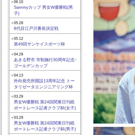
06.10
Sammyカップ 男女W優勝戦(男
子)
05.28
8代目江戸川番長決定戦
05.12
第49回サンケイスポーツ杯
04.29
あきる野市 市制施行30周年記念･
ゴールデンカップ
04.13
外向発売所開設13周年記念 トー
タリゼータエンジニアリング杯
03.29
男女W優勝戦 第24回関東日刊紙
ボートレース記者クラブ杯(女子)
03.29
男女W優勝戦 第24回関東日刊紙
ボートレース記者クラブ杯(男子)