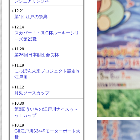
ンジニアリング杯
12.21
第1回江戸の祭典
12.14
スカパー！・JLC杯ルーキーシリ
ーズ第23戦
11.28
第26回日本財団会長杯
11.19
にっぽん未来プロジェクト競走in
江戸川
11.12
月兎ソースカップ
10.30
第8回ういちの江戸川ナイスぅ～
っ！カップ
10.19
GII江戸川634杯モーターボート大
賞