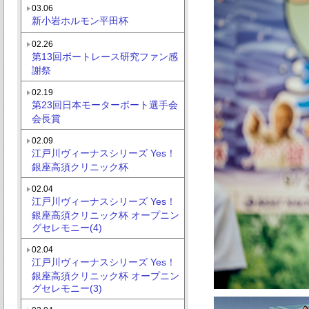
03.06
新小岩ホルモン平田杯
02.26
第13回ボートレース研究ファン感
謝祭
02.19
第23回日本モーターボート選手会
会長賞
02.09
江戸川ヴィーナスシリーズ Yes！
銀座高須クリニック杯
02.04
江戸川ヴィーナスシリーズ Yes！
銀座高須クリニック杯 オープニン
グセレモニー(4)
02.04
江戸川ヴィーナスシリーズ Yes！
銀座高須クリニック杯 オープニン
グセレモニー(3)