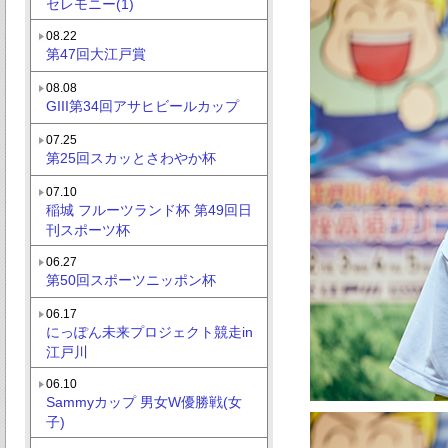
セレモニー(1)
08.22
第47回大江戸賞
08.08
GIII第34回アサヒビールカップ
07.25
第25回スカッとさわやか杯
07.10
稲城 フルーツランド杯 第49回日
刊スポーツ杯
06.27
第50回スポーツニッポン杯
06.17
にっぽん未来プロジェクト競走in
江戸川
06.10
Sammyカップ 男女W優勝戦(女
子)