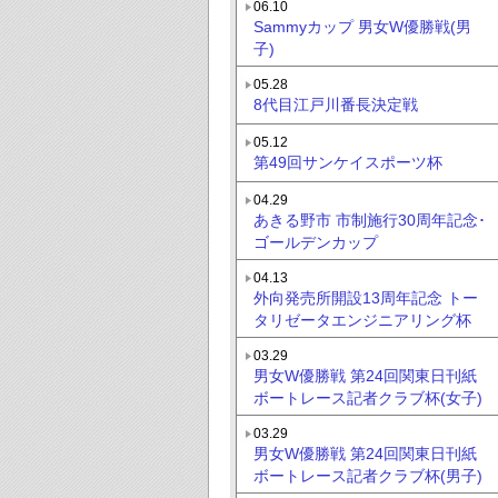
06.10
Sammyカップ 男女W優勝戦(男
子)
05.28
8代目江戸川番長決定戦
05.12
第49回サンケイスポーツ杯
04.29
あきる野市 市制施行30周年記念･
ゴールデンカップ
04.13
外向発売所開設13周年記念 トー
タリゼータエンジニアリング杯
03.29
男女W優勝戦 第24回関東日刊紙
ボートレース記者クラブ杯(女子)
03.29
男女W優勝戦 第24回関東日刊紙
ボートレース記者クラブ杯(男子)