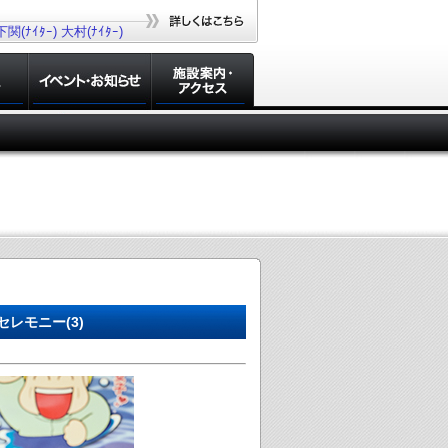
下関(ﾅｲﾀｰ)
大村(ﾅｲﾀｰ)
レモニー(3)