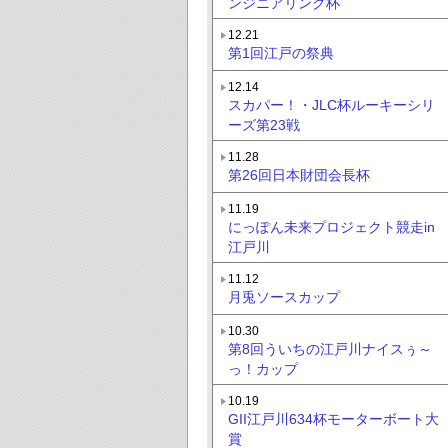
ンジニアリング杯
12.21
第1回江戸の祭典
12.14
スカパー！・JLC杯ルーキーシリ
ーズ第23戦
11.28
第26回日本財団会長杯
11.19
にっぽん未来プロジェクト競走in
江戸川
11.12
月兎ソースカップ
10.30
第8回ういちの江戸川ナイスぅ～
っ！カップ
10.19
GII江戸川634杯モーターボート大
賞