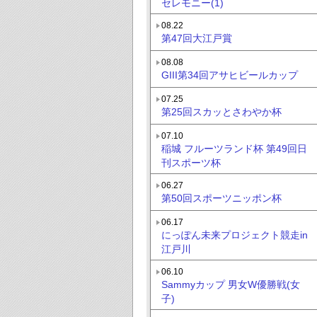
セレモニー(1)
08.22
第47回大江戸賞
08.08
GIII第34回アサヒビールカップ
07.25
第25回スカッとさわやか杯
07.10
稲城 フルーツランド杯 第49回日
刊スポーツ杯
06.27
第50回スポーツニッポン杯
06.17
にっぽん未来プロジェクト競走in
江戸川
06.10
Sammyカップ 男女W優勝戦(女
子)