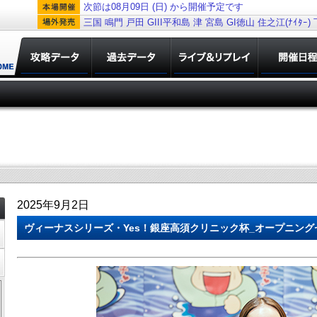
次節は08月09日 (日) から開催予定です
三国
鳴門
戸田
GIII平和島
津
宮島
GI徳山
住之江(ﾅｲﾀｰ)
2025年9月2日
ヴィーナスシリーズ・Yes！銀座高須クリニック杯_オープニングセ