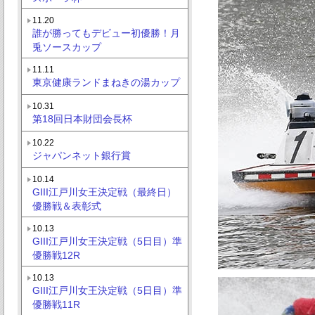
11.20
誰が勝ってもデビュー初優勝！月
兎ソースカップ
11.11
東京健康ランドまねきの湯カップ
10.31
第18回日本財団会長杯
10.22
ジャパンネット銀行賞
10.14
GIII江戸川女王決定戦（最終日）
優勝戦＆表彰式
10.13
GIII江戸川女王決定戦（5日目）準
優勝戦12R
10.13
GIII江戸川女王決定戦（5日目）準
優勝戦11R