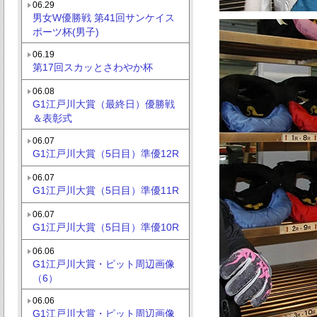
06.29
男女W優勝戦 第41回サンケイス
ポーツ杯(男子)
06.19
第17回スカッとさわやか杯
06.08
G1江戸川大賞（最終日）優勝戦
＆表彰式
06.07
G1江戸川大賞（5日目）準優12R
06.07
G1江戸川大賞（5日目）準優11R
06.07
G1江戸川大賞（5日目）準優10R
06.06
G1江戸川大賞・ピット周辺画像
（6）
06.06
G1江戸川大賞・ピット周辺画像