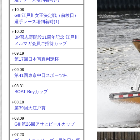
10.08
GIII江戸川女王決定戦（前検日）
選手レース場到着時(1)
10.02
BP習志野開設11周年記念 江戸川
メルマガ会員ご招待カップ
09.19
第17回日本写真判定杯
09.08
第41回東京中日スポーツ杯
08.31
BOAT Boyカップ
08.18
第39回大江戸賞
08.09
GIII第26回アサヒビールカップ
07.23