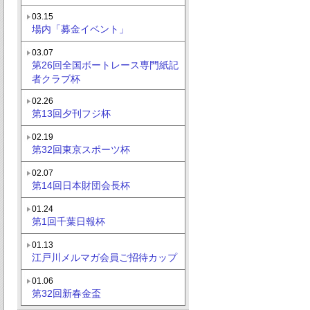
03.15
場内「募金イベント」
03.07
第26回全国ボートレース専門紙記
者クラブ杯
02.26
第13回夕刊フジ杯
02.19
第32回東京スポーツ杯
02.07
第14回日本財団会長杯
01.24
第1回千葉日報杯
01.13
江戸川メルマガ会員ご招待カップ
01.06
第32回新春金盃