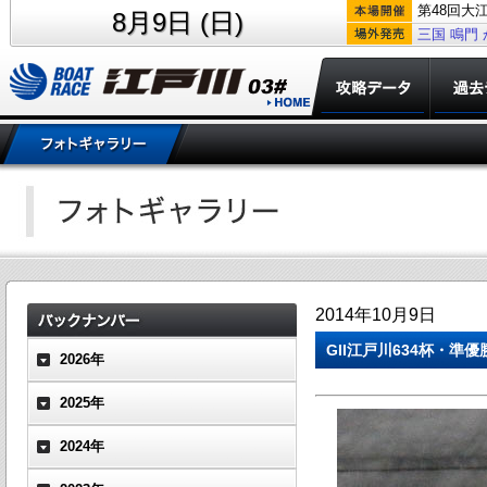
第48回大
8月9日 (日)
三国
鳴門
2014年10月9日
GII江戸川634杯・準優
2026年
2025年
2024年