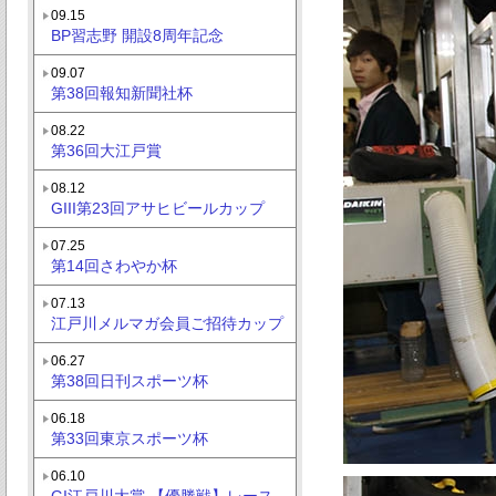
09.15
BP習志野 開設8周年記念
09.07
第38回報知新聞社杯
08.22
第36回大江戸賞
08.12
GIII第23回アサヒビールカップ
07.25
第14回さわやか杯
07.13
江戸川メルマガ会員ご招待カップ
06.27
第38回日刊スポーツ杯
06.18
第33回東京スポーツ杯
06.10
GI江戸川大賞 【優勝戦】レース