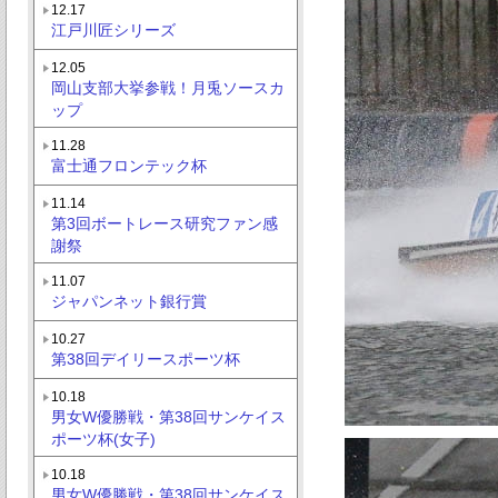
12.17
江戸川匠シリーズ
12.05
岡山支部大挙参戦！月兎ソースカ
ップ
11.28
富士通フロンテック杯
11.14
第3回ボートレース研究ファン感
謝祭
11.07
ジャパンネット銀行賞
10.27
第38回デイリースポーツ杯
10.18
男女W優勝戦・第38回サンケイス
ポーツ杯(女子)
10.18
男女W優勝戦・第38回サンケイス