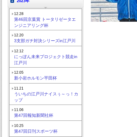
2023年
12.28
第46回京葉賞 トータリゼータエ
ンジニアリング杯
12.20
3支部ガチ対決シリーズin江戸川
12.12
にっぽん未来プロジェクト競走in
江戸川
12.05
新小岩ホルモン平田杯
11.21
ういちの江戸川ナイスぅ～っ！カ
ップ
11.06
第47回報知新聞社杯
10.25
第47回日刊スポーツ杯