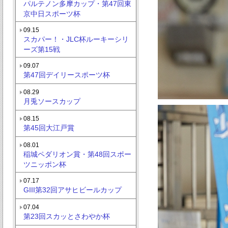
パルテノン多摩カップ・第47回東
京中日スポーツ杯
09.15
スカパー！・JLC杯ルーキーシリ
ーズ第15戦
09.07
第47回デイリースポーツ杯
08.29
月兎ソースカップ
08.15
第45回大江戸賞
08.01
稲城ペダリオン賞・第48回スポー
ツニッポン杯
07.17
GIII第32回アサヒビールカップ
07.04
第23回スカッとさわやか杯