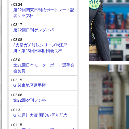
03.24
第22回関東日刊紙ボートレース記
者クラブ杯
03.17
第22回日刊ゲンダイ杯
03.08
3支部ガチ対決シリーズin江戸
川・第23回日本財団会長杯
03.01
第21回日本モーターボート選手会
会長賞
02.15
GI関東地区選手権
02.06
第22回夕刊フジ杯
01.31
GI江戸川大賞 開設67周年記念
01.15