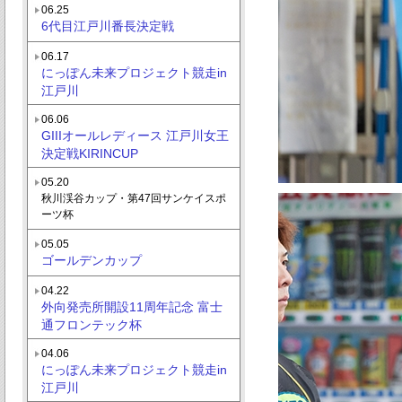
06.25
6代目江戸川番長決定戦
06.17
にっぽん未来プロジェクト競走in
江戸川
06.06
GIIIオールレディース 江戸川女王
決定戦KIRINCUP
05.20
秋川渓谷カップ・第47回サンケイスポ
ーツ杯
05.05
ゴールデンカップ
04.22
外向発売所開設11周年記念 富士
通フロンテック杯
04.06
にっぽん未来プロジェクト競走in
江戸川