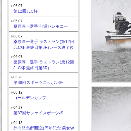
06.07
第12回JLC杯
06.07
桑原淳一選手 引退セレモニー
06.07
桑原淳一選手 ラストラン(第12回
JLC杯 最終日第8R)レース終了後
06.07
桑原淳一選手 ラストラン(第12回
JLC杯 最終日第8R)
05.26
第38回スポーツニッポン杯
05.12
ゴールデンカップ
04.27
第37回サンケイスポーツ杯
04.13
外向発売所開設1周年記念 男女W