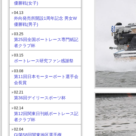
優勝戦(女子)
04.13
外向発売所開設1周年記念 男女W
優勝戦(男子)
03.25
第25回全国ボートレース専門紙記
者クラブ杯
03.15
ボートレース研究ファン感謝祭
03.08
第11回日本モーターボート選手会
会長賞
02.21
第36回デイリースポーツ杯
02.14
第12回関東日刊紙ボートレース記
者クラブ杯
02.04
GI第58回関東地区選手権