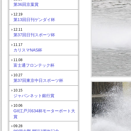
第36回京葉賞
12.19
第13回日刊ゲンダイ杯
12.11
第37回日刊スポーツ杯
11.17
カリスマNAS杯
11.08
富士通フロンテック杯
10.27
第37回東京中日スポーツ杯
10.15
ジャパンネット銀行賞
10.06
GII江戸川634杯モーターボート大
賞
09.28