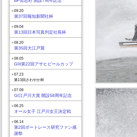
BP習志野 開設7周年記念
09.20
第37回報知新聞社杯
09.04
第13回日本写真判定社長杯
08.20
第35回大江戸賞
08.05
GIII第22回アサヒビールカップ
07.23
第13回さわやか杯
07.09
GI江戸川大賞 開設58周年記念
06.25
オール女子 江戸川女王決定戦
06.14
第2回ボートレース研究ファン感
謝祭