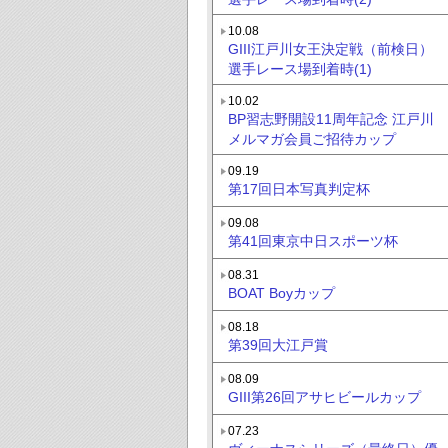
10.08
GIII江戸川女王決定戦（前検日）
選手レース場到着時(1)
10.02
BP習志野開設11周年記念 江戸川
メルマガ会員ご招待カップ
09.19
第17回日本写真判定杯
09.08
第41回東京中日スポーツ杯
08.31
BOAT Boyカップ
08.18
第39回大江戸賞
08.09
GIII第26回アサヒビールカップ
07.23