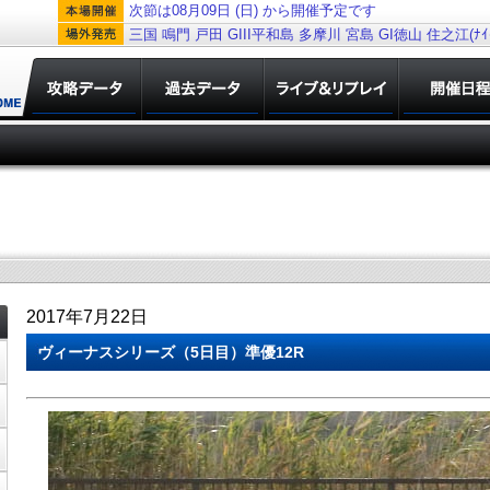
次節は08月09日 (日) から開催予定です
三国
鳴門
戸田
GIII平和島
多摩川
宮島
GI徳山
住之江(ﾅｲﾀ
2017年7月22日
ヴィーナスシリーズ（5日目）準優12R