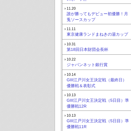
11.20
誰が勝ってもデビュー初優勝！月
兎ソースカップ
11.11
東京健康ランドまねきの湯カップ
10.31
第18回日本財団会長杯
10.22
ジャパンネット銀行賞
10.14
GIII江戸川女王決定戦（最終日）
優勝戦＆表彰式
10.13
GIII江戸川女王決定戦（5日目）準
優勝戦12R
10.13
GIII江戸川女王決定戦（5日目）準
優勝戦11R