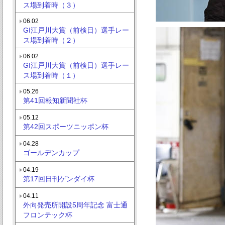
ス場到着時（３）
06.02
GI江戸川大賞（前検日）選手レー
ス場到着時（２）
06.02
GI江戸川大賞（前検日）選手レー
ス場到着時（１）
05.26
第41回報知新聞社杯
05.12
第42回スポーツニッポン杯
04.28
ゴールデンカップ
04.19
第17回日刊ゲンダイ杯
04.11
外向発売所開設5周年記念 富士通
フロンテック杯