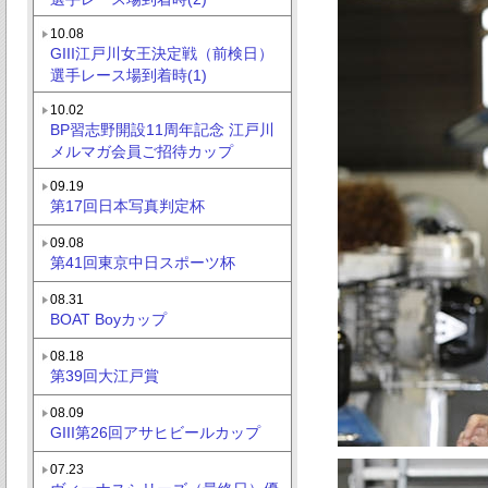
10.08
GIII江戸川女王決定戦（前検日）
選手レース場到着時(1)
10.02
BP習志野開設11周年記念 江戸川
メルマガ会員ご招待カップ
09.19
第17回日本写真判定杯
09.08
第41回東京中日スポーツ杯
08.31
BOAT Boyカップ
08.18
第39回大江戸賞
08.09
GIII第26回アサヒビールカップ
07.23