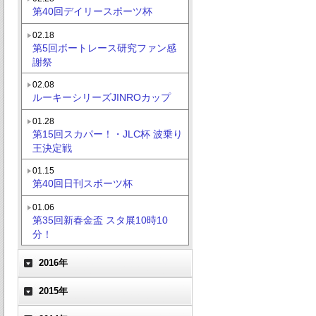
第40回デイリースポーツ杯
02.18
第5回ボートレース研究ファン感
謝祭
02.08
ルーキーシリーズJINROカップ
01.28
第15回スカパー！・JLC杯 波乗り
王決定戦
01.15
第40回日刊スポーツ杯
01.06
第35回新春金盃 スタ展10時10
分！
2016年
2015年