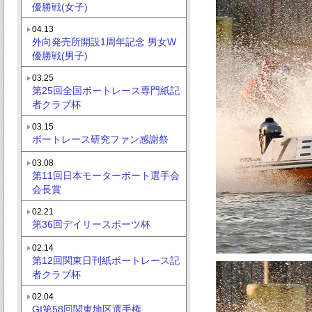
優勝戦(女子)
04.13
外向発売所開設1周年記念 男女W
優勝戦(男子)
03.25
第25回全国ボートレース専門紙記
者クラブ杯
03.15
ボートレース研究ファン感謝祭
03.08
第11回日本モーターボート選手会
会長賞
02.21
第36回デイリースポーツ杯
02.14
第12回関東日刊紙ボートレース記
者クラブ杯
02.04
GI第58回関東地区選手権