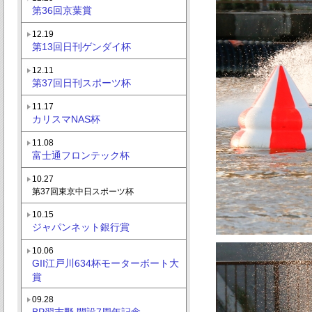
第36回京葉賞
12.19
第13回日刊ゲンダイ杯
12.11
第37回日刊スポーツ杯
11.17
カリスマNAS杯
11.08
富士通フロンテック杯
10.27
第37回東京中日スポーツ杯
10.15
ジャパンネット銀行賞
10.06
GII江戸川634杯モーターボート大
賞
09.28
BP習志野 開設7周年記念