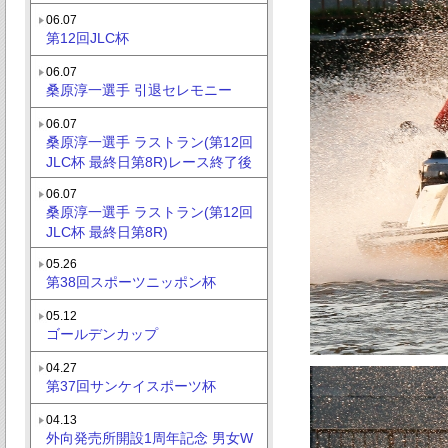
06.07
第12回JLC杯
06.07
桑原淳一選手 引退セレモニー
06.07
桑原淳一選手 ラストラン(第12回
JLC杯 最終日第8R)レース終了後
06.07
桑原淳一選手 ラストラン(第12回
JLC杯 最終日第8R)
05.26
第38回スポーツニッポン杯
05.12
ゴールデンカップ
04.27
第37回サンケイスポーツ杯
04.13
外向発売所開設1周年記念 男女W