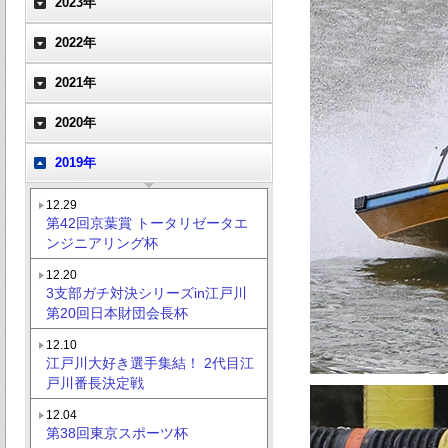
2023年
2022年
2021年
2020年
2019年
12.29
第42回京葉賞 トータリゼータエ
ンジニアリング杯
12.20
3支部ガチ対決シリーズin江戸川
第20回日本財団会長杯
12.10
江戸川大好き選手集結！ 2代目江
戸川番長決定戦
12.04
第38回東京スポーツ杯