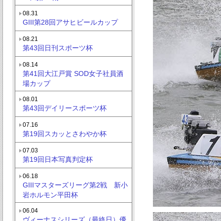
08.31
GIII第28回アサヒビールカップ
08.21
第43回日刊スポーツ杯
08.14
第41回大江戸賞 SOD女子社員酒
場カップ
08.01
第43回デイリースポーツ杯
07.16
第19回スカッとさわやか杯
07.03
第19回日本写真判定杯
06.18
GIIIマスターズリーグ第2戦 新小
岩ホルモン平田杯
06.04
ヴィーナスシリーズ（最終日）優