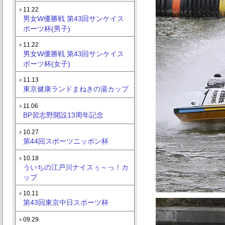
11.22
男女W優勝戦 第43回サンケイス
ポーツ杯(男子)
11.22
男女W優勝戦 第43回サンケイス
ポーツ杯(女子)
11.13
東京健康ランドまねきの湯カップ
11.06
BP習志野開設13周年記念
10.27
第44回スポーツニッポン杯
10.18
ういちの江戸川ナイスぅ～っ！カ
ップ
10.11
第43回東京中日スポーツ杯
09.29