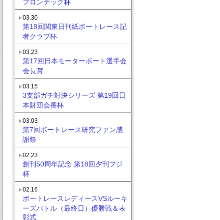
フロンテック杯
03.30
第18回関東日刊紙ボートレース記
者クラブ杯
03.23
第17回日本モーターボート選手会
会長賞
03.15
3支部ガチ対決シリーズ 第19回日
本財団会長杯
03.03
第7回ボートレース研究ファン感
謝祭
02.23
創刊50周年記念 第18回夕刊フジ
杯
02.16
ボートレースレディースVSルーキ
ーズバトル（最終日）優勝戦＆表
彰式