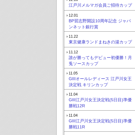
江戸川メルマガ会員ご招待カップ
12.01
BP習志野開設10周年記念 ジャパ
ンネット銀行賞
11.22
東京健康ランドまねきの湯カップ
11.12
誰が勝ってもデビュー初優勝！月
兎ソースカップ
11.05
GIIIオールレディース 江戸川女王
決定戦 キリンカップ
11.04
GIII江戸川女王決定戦(5日目)準優
勝戦12R
11.04
GIII江戸川女王決定戦(5日目)準優
勝戦11R