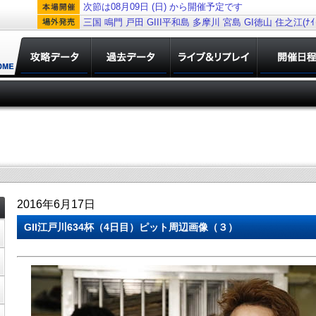
次節は08月09日 (日) から開催予定です
三国
鳴門
戸田
GIII平和島
多摩川
宮島
GI徳山
住之江(ﾅｲﾀ
2016年6月17日
GII江戸川634杯（4日目）ピット周辺画像（３）