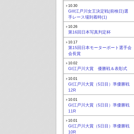
10.30
GIII江戸川女王決定戦(前検日)選
手レース場到着時(1)
10.26
第16回日本写真判定杯
10.17
第15回日本モーターボート選手会
会長賞
10.02
GI江戸川大賞 優勝戦＆表彰式
10.01
GI江戸川大賞（5日目）準優勝戦
12R
10.01
GI江戸川大賞（5日目）準優勝戦
11R
10.01
GI江戸川大賞（5日目）準優勝戦
10R