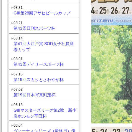
08.31
GIII第28回アサヒビールカップ
08.21
第43回日刊スポーツ杯
08.14
第41回大江戸賞 SOD女子社員酒
場カップ
08.01
第43回デイリースポーツ杯
07.16
第19回スカッとさわやか杯
07.03
第19回日本写真判定杯
06.18
GIIIマスターズリーグ第2戦 新小
岩ホルモン平田杯
06.04
ヴィーナスシリーズ（最終日）優