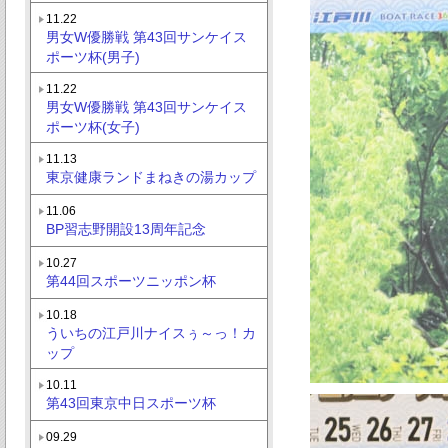
11.22
男女W優勝戦 第43回サンケイス
ポーツ杯(男子)
11.22
男女W優勝戦 第43回サンケイス
ポーツ杯(女子)
11.13
東京健康ランドまねきの湯カップ
11.06
BP習志野開設13周年記念
10.27
第44回スポーツニッポン杯
10.18
ういちの江戸川ナイスぅ～っ！カ
ップ
10.11
第43回東京中日スポーツ杯
09.29