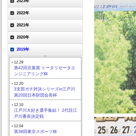
2023年
2022年
2021年
2020年
2019年
12.29
第42回京葉賞 トータリゼータエ
ンジニアリング杯
12.20
3支部ガチ対決シリーズin江戸川
第20回日本財団会長杯
12.10
江戸川大好き選手集結！ 2代目江
戸川番長決定戦
12.04
第38回東京スポーツ杯