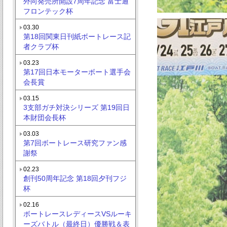
外向発売所開設7周年記念 富士通
フロンテック杯
03.30
第18回関東日刊紙ボートレース記
者クラブ杯
03.23
第17回日本モーターボート選手会
会長賞
03.15
3支部ガチ対決シリーズ 第19回日
本財団会長杯
03.03
第7回ボートレース研究ファン感
謝祭
02.23
創刊50周年記念 第18回夕刊フジ
杯
02.16
ボートレースレディースVSルーキ
ーズバトル（最終日）優勝戦＆表