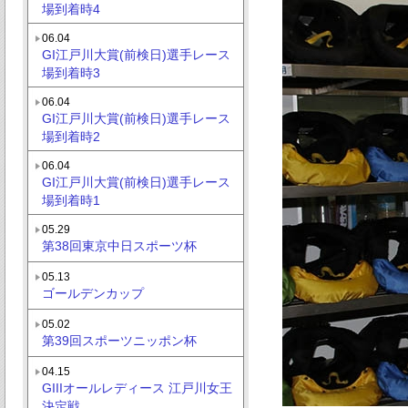
場到着時4
06.04
GI江戸川大賞(前検日)選手レース
場到着時3
06.04
GI江戸川大賞(前検日)選手レース
場到着時2
06.04
GI江戸川大賞(前検日)選手レース
場到着時1
05.29
第38回東京中日スポーツ杯
05.13
ゴールデンカップ
05.02
第39回スポーツニッポン杯
04.15
GIIIオールレディース 江戸川女王
決定戦