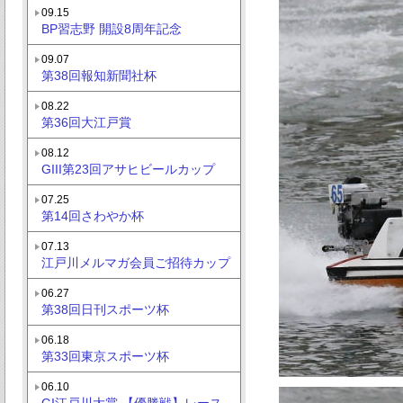
09.15
BP習志野 開設8周年記念
09.07
第38回報知新聞社杯
08.22
第36回大江戸賞
08.12
GIII第23回アサヒビールカップ
07.25
第14回さわやか杯
07.13
江戸川メルマガ会員ご招待カップ
06.27
第38回日刊スポーツ杯
06.18
第33回東京スポーツ杯
06.10
GI江戸川大賞 【優勝戦】レース