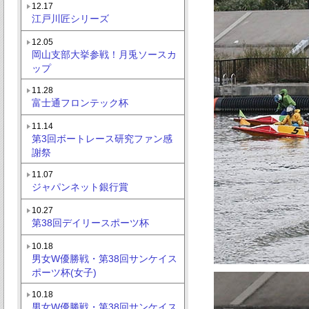
12.17
江戸川匠シリーズ
12.05
岡山支部大挙参戦！月兎ソースカ
ップ
11.28
富士通フロンテック杯
11.14
第3回ボートレース研究ファン感
謝祭
11.07
ジャパンネット銀行賞
10.27
第38回デイリースポーツ杯
10.18
男女W優勝戦・第38回サンケイス
ポーツ杯(女子)
10.18
男女W優勝戦・第38回サンケイス