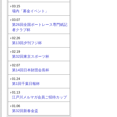
03.15
場内「募金イベント」
03.07
第26回全国ボートレース専門紙記
者クラブ杯
02.26
第13回夕刊フジ杯
02.19
第32回東京スポーツ杯
02.07
第14回日本財団会長杯
01.24
第1回千葉日報杯
01.13
江戸川メルマガ会員ご招待カップ
01.06
第32回新春金盃