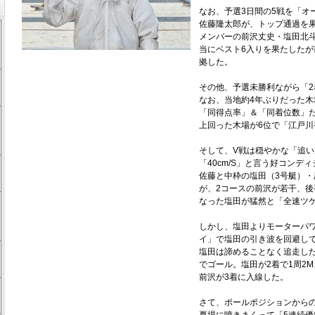
なお、予選3日間の5戦を「オ
佐藤隆太郎が、トップ通過を
メンバーの前沢丈史・塩田北
当にベスト6入りを果たしたが
拠した。
その他、予選未勝利ながら「2
なお、当地約4年ぶりだった
「同得点率」＆「同着位数」
上回った木場が6位で「江戸川
そして、V戦は穏やかな「追
「40cm/S」と言う好コン
佐藤と中枠の塩田（3号艇）・
が、2コースの前沢が若干、後
なった塩田が猛然と「全速ツ
しかし、塩田よりモーターパ
イ」で塩田の引き波を回避し
塩田は諦めることなく追走し
でゴール。塩田が2着で1周2
前沢が3着に入線した。
さて、ポールポジションから