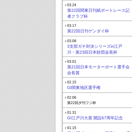
03.24
第22回関東日刊紙ボートレース記
者クラブ杯
03.17
第22回日刊ゲンダイ杯
03.08
3支部ガチ対決シリーズin江戸
川・第23回日本財団会長杯
03.01
第21回日本モーターボート選手会
会長賞
02.15
GI関東地区選手権
02.06
第22回夕刊フジ杯
01.31
GI江戸川大賞 開設67周年記念
01.15