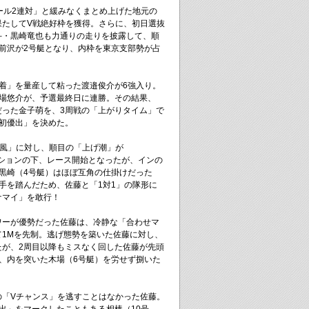
ール2連対」と緩みなくまとめ上げた地元の
果たしてV戦絶好枠を獲得。さらに、初日選抜
斗・黒崎竜也も力通りの走りを披露して、順
前沢が2号艇となり、内枠を東京支部勢が占
着」を量産して粘った渡邉俊介が6強入り。
木場悠介が、予選最終日に連勝。その結果、
だった金子萌を、3周戦の「上がりタイム」で
初優出」を決めた。
い風」に対し、順目の「上げ潮」が
ディションの下、レース開始となったが、インの
黒崎（4号艇）はほぼ互角の仕掛けだった
手を踏んだため、佐藤と「1対1」の隊形に
ケマイ」を敢行！
ワーが優勢だった佐藤は、冷静な「合わせマ
て1Mを先制。逃げ態勢を築いた佐藤に対し、
たが、2周目以降もミスなく回した佐藤が先頭
M、内を突いた木場（6号艇）を労せず捌いた
の「Vチャンス」を逃すことはなかった佐藤。