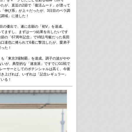
出」をマークしたこともある相棒（10号
いたが、直近の2節で「復活ムード」が漂って
ら「伸び系」が上々だったが、3日目のペラ調
完調域」に達した！
目の優出で、遂に念願の「初V」を達成。
ってますし、まずは一つ結果を出したいです
節の「67周年記念」でV戦1号艇だった長田
山口達也に捲られて6着に撃沈したが、愛弟子
討った！
くも「東京3場制覇」を達成。調子の波がやや
ないが、典型的な「速攻派」ですでにG1戦で
トレーサーとしてのポテンシャルは高く、今後
磨き上げれば、いずれは「記念レギュラー」
ている！