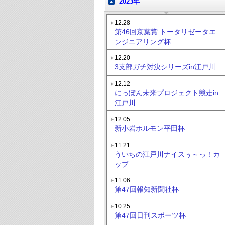
2023年
12.28
第46回京葉賞 トータリゼータエ
ンジニアリング杯
12.20
3支部ガチ対決シリーズin江戸川
12.12
にっぽん未来プロジェクト競走in
江戸川
12.05
新小岩ホルモン平田杯
11.21
ういちの江戸川ナイスぅ～っ！カ
ップ
11.06
第47回報知新聞社杯
10.25
第47回日刊スポーツ杯