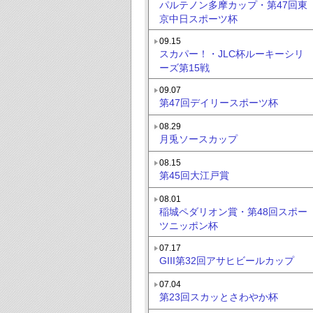
パルテノン多摩カップ・第47回東
京中日スポーツ杯
09.15
スカパー！・JLC杯ルーキーシリ
ーズ第15戦
09.07
第47回デイリースポーツ杯
08.29
月兎ソースカップ
08.15
第45回大江戸賞
08.01
稲城ペダリオン賞・第48回スポー
ツニッポン杯
07.17
GIII第32回アサヒビールカップ
07.04
第23回スカッとさわやか杯