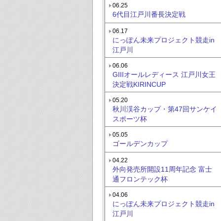
06.25
6代目江戸川番長決定戦
06.17
にっぽん未来プロジェクト競走in
江戸川
06.06
GIIIオールレディース 江戸川女王
決定戦KIRINCUP
05.20
秋川渓谷カップ・第47回サンケイ
スポーツ杯
05.05
ゴールデンカップ
04.22
外向発売所開設11周年記念 富士
通フロンテック杯
04.06
にっぽん未来プロジェクト競走in
江戸川