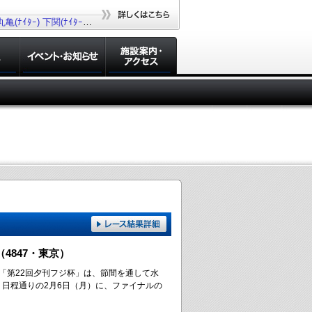
丸亀(ﾅｲﾀｰ)
下関(ﾅｲﾀｰ)
若松(ﾅｲﾀｰ)
大村(ﾅｲﾀｰ)
4847・東京）
「第22回夕刊フジ杯」は、節間を通して水
日程通りの2月6日（月）に、ファイナルの