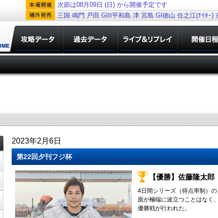
次節は08月09日 (日) から開催予定です
三国
鳴門
戸田
GIII平和島
津
宮島
GI徳山
住之江(ﾅｲﾀｰ)
2023年2月6日
第22回夕刊フジ杯
【優勝】佐藤隆太郎（
4日間シリーズ（得点率制）の
面が極端に波立つことはなく、
優勝戦が行われた。