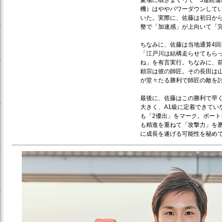
夏場に噴きまくって「5連続優
機）はややパワーダウンして
いた。実際に、佐藤は初日か
整で「加速感」が上向いて「
ちなみに、佐藤は当地通算4回
「江戸川は結構走らせてもら
ね」を有言実行。ちなみに、前
頼宗は彼の師匠。その長田は
が堂々たる勝利で師匠の敵を
最後に、佐藤はこの勝利で早
大きく、A1級に定着できてい
も「2優出」をマーク。ボー
も精進を重ねて「攻撃力」を
に成長を遂げる可能性を秘め