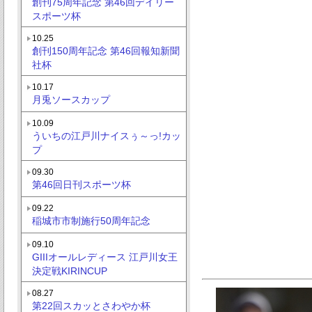
創刊75周年記念 第46回デイリー
スポーツ杯
10.25
創刊150周年記念 第46回報知新聞
社杯
10.17
月兎ソースカップ
10.09
ういちの江戸川ナイスぅ～っ!カッ
プ
09.30
第46回日刊スポーツ杯
09.22
稲城市市制施行50周年記念
09.10
GIIIオールレディース 江戸川女王
決定戦KIRINCUP
08.27
第22回スカッとさわやか杯