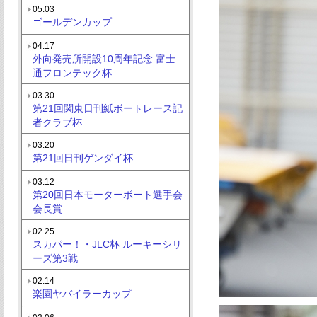
05.03
ゴールデンカップ
04.17
外向発売所開設10周年記念 富士
通フロンテック杯
03.30
第21回関東日刊紙ボートレース記
者クラブ杯
03.20
第21回日刊ゲンダイ杯
03.12
第20回日本モーターボート選手会
会長賞
02.25
スカパー！・JLC杯 ルーキーシリ
ーズ第3戦
02.14
楽園ヤバイラーカップ