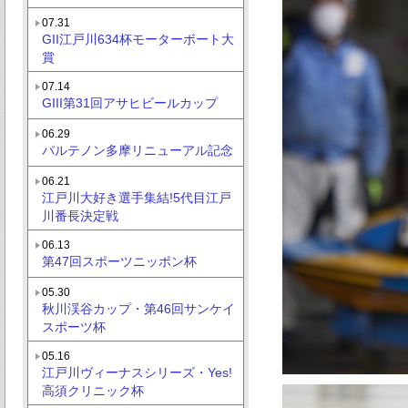
07.31
GII江戸川634杯モーターボート大
賞
07.14
GIII第31回アサヒビールカップ
06.29
パルテノン多摩リニューアル記念
06.21
江戸川大好き選手集結!5代目江戸
川番長決定戦
06.13
第47回スポーツニッポン杯
05.30
秋川渓谷カップ・第46回サンケイ
スポーツ杯
05.16
江戸川ヴィーナスシリーズ・Yes!
高須クリニック杯