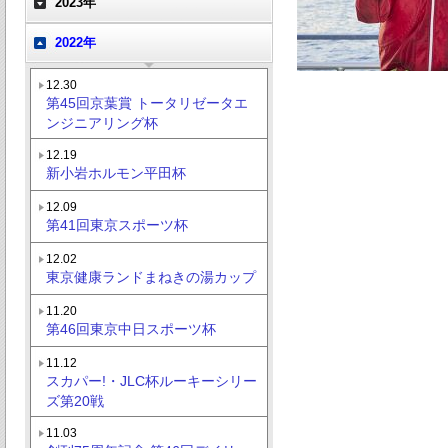
2023年
2022年
12.30
第45回京葉賞 トータリゼータエ
ンジニアリング杯
12.19
新小岩ホルモン平田杯
12.09
第41回東京スポーツ杯
12.02
東京健康ランドまねきの湯カップ
11.20
第46回東京中日スポーツ杯
11.12
スカパー!・JLC杯ルーキーシリー
ズ第20戦
11.03