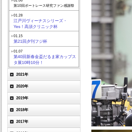
02.06
第10回ボートレース研究ファン感謝祭
01.28
江戸川ヴィーナスシリーズ・
Yes！高須クリニック杯
01.15
第21回夕刊フジ杯
01.07
第40回新春金盃だるま家カップス
タ展10時10分！
2021年
2020年
2019年
2018年
2017年