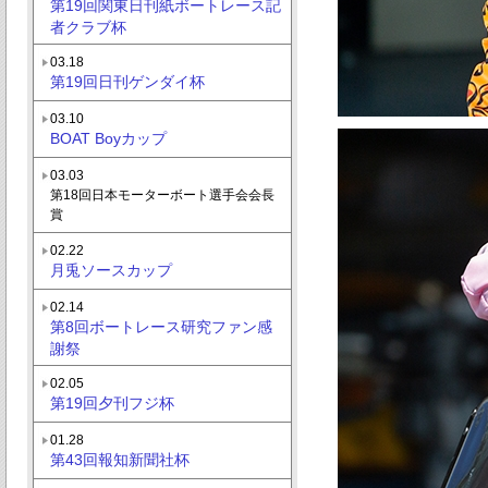
第19回関東日刊紙ボートレース記
者クラブ杯
03.18
第19回日刊ゲンダイ杯
03.10
BOAT Boyカップ
03.03
第18回日本モーターボート選手会会長
賞
02.22
月兎ソースカップ
02.14
第8回ボートレース研究ファン感
謝祭
02.05
第19回夕刊フジ杯
01.28
第43回報知新聞社杯