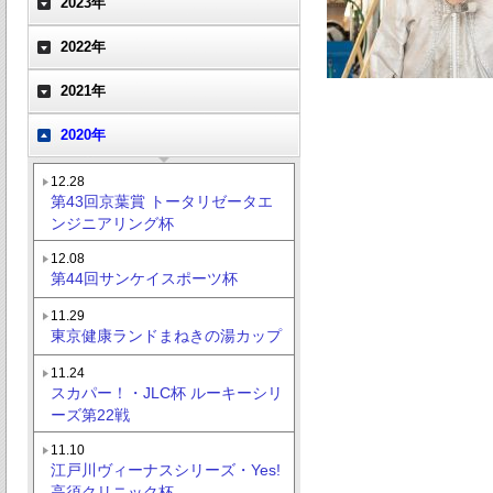
2023年
2022年
2021年
2020年
12.28
第43回京葉賞 トータリゼータエ
ンジニアリング杯
12.08
第44回サンケイスポーツ杯
11.29
東京健康ランドまねきの湯カップ
11.24
スカパー！・JLC杯 ルーキーシリ
ーズ第22戦
11.10
江戸川ヴィーナスシリーズ・Yes!
高須クリニック杯