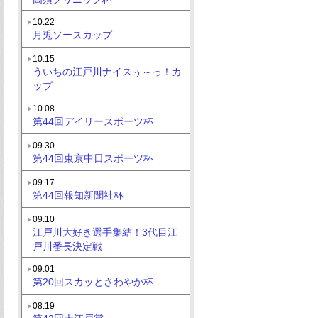
10.22
月兎ソースカップ
10.15
ういちの江戸川ナイスぅ～っ！カ
ップ
10.08
第44回デイリースポーツ杯
09.30
第44回東京中日スポーツ杯
09.17
第44回報知新聞社杯
09.10
江戸川大好き選手集結！3代目江
戸川番長決定戦
09.01
第20回スカッとさわやか杯
08.19