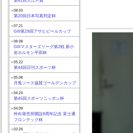
第42回大江戸賞
08.03
第20回日本写真判定杯
07.21
GIII第29回アサヒビールカップ
06.08
GIIIマスターズリーグ第2戦 新小
岩ホルモン平田杯
05.22
第44回日刊スポーツ杯
05.08
月兎ソース協賛ゴールデンカップ
04.24
第45回スポーツニッポン杯
04.09
外向発売所開設8周年記念 富士通
フロンテック杯
03.26