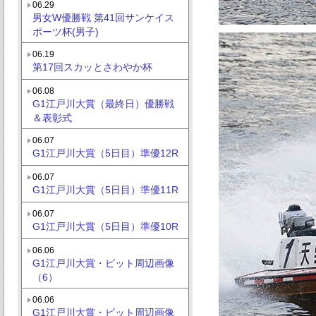
06.29
男女W優勝戦 第41回サンケイス
ポーツ杯(男子)
06.19
第17回スカッとさわやか杯
06.08
G1江戸川大賞（最終日）優勝戦
＆表彰式
06.07
G1江戸川大賞（5日目）準優12R
06.07
G1江戸川大賞（5日目）準優11R
06.07
G1江戸川大賞（5日目）準優10R
06.06
G1江戸川大賞・ピット周辺画像
（6）
06.06
G1江戸川大賞・ピット周辺画像