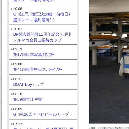
10.08
GIII江戸川女王決定戦（前検日）
選手レース場到着時(1)
10.02
BP習志野開設11周年記念 江戸川
メルマガ会員ご招待カップ
09.19
第17回日本写真判定杯
09.08
第41回東京中日スポーツ杯
08.31
BOAT Boyカップ
08.18
第39回大江戸賞
08.09
GIII第26回アサヒビールカップ
07.23