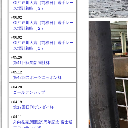
GI江戸川大賞（前検日）選手レー
ス場到着時（３）
06.02
GI江戸川大賞（前検日）選手レー
ス場到着時（２）
06.02
GI江戸川大賞（前検日）選手レー
ス場到着時（１）
05.26
第41回報知新聞社杯
05.12
第42回スポーツニッポン杯
04.28
ゴールデンカップ
04.19
第17回日刊ゲンダイ杯
04.11
外向発売所開設5周年記念 富士通
フロンテック杯