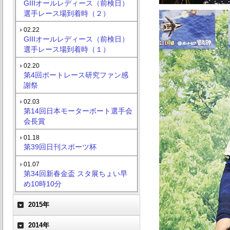
GIIIオールレディース（前検日）
選手レース場到着時（２）
02.22
GIIIオールレディース（前検日）
選手レース場到着時（１）
02.20
第4回ボートレース研究ファン感
謝祭
02.03
第14回日本モーターボート選手会
会長賞
01.18
第39回日刊スポーツ杯
01.07
第34回新春金盃 スタ展ちょい早
め10時10分
2015年
2014年