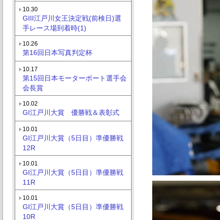
10.30
GIII江戸川女王決定戦(前検日)選
手レース場到着時(1)
10.26
第16回日本写真判定杯
10.17
第15回日本モーターボート選手会
会長賞
10.02
GI江戸川大賞 優勝戦＆表彰式
10.01
GI江戸川大賞（5日目）準優勝戦
12R
10.01
GI江戸川大賞（5日目）準優勝戦
11R
10.01
GI江戸川大賞（5日目）準優勝戦
10R