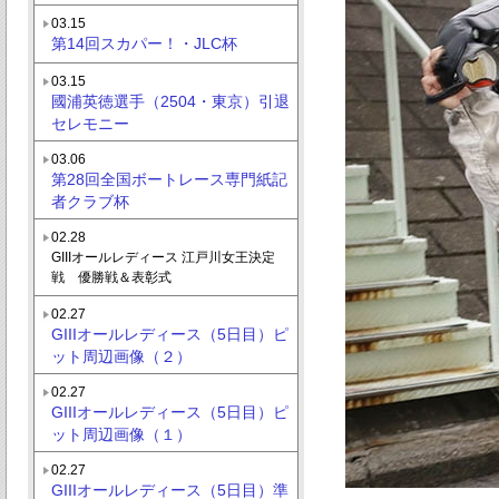
03.15
第14回スカパー！・JLC杯
03.15
國浦英徳選手（2504・東京）引退
セレモニー
03.06
第28回全国ボートレース専門紙記
者クラブ杯
02.28
GIIIオールレディース 江戸川女王決定
戦 優勝戦＆表彰式
02.27
GIIIオールレディース（5日目）ピ
ット周辺画像（２）
02.27
GIIIオールレディース（5日目）ピ
ット周辺画像（１）
02.27
GIIIオールレディース（5日目）準