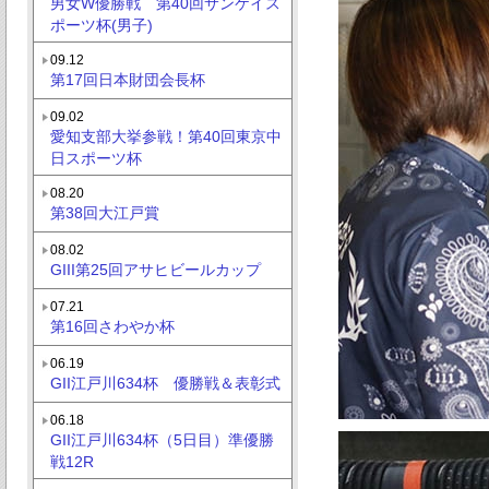
男女W優勝戦 第40回サンケイス
ポーツ杯(男子)
09.12
第17回日本財団会長杯
09.02
愛知支部大挙参戦！第40回東京中
日スポーツ杯
08.20
第38回大江戸賞
08.02
GIII第25回アサヒビールカップ
07.21
第16回さわやか杯
06.19
GII江戸川634杯 優勝戦＆表彰式
06.18
GII江戸川634杯（5日目）準優勝
戦12R