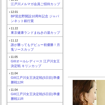
江戸川メルマガ会員ご招待カップ
12.01
BP習志野開設10周年記念 ジャパ
ンネット銀行賞
11.22
東京健康ランドまねきの湯カップ
11.12
誰が勝ってもデビュー初優勝！月
兎ソースカップ
11.05
GIIIオールレディース 江戸川女王
決定戦 キリンカップ
11.04
GIII江戸川女王決定戦(5日目)準優
勝戦12R
11.04
GIII江戸川女王決定戦(5日目)準優
勝戦11R