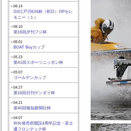
06.14
GII江戸川634杯（初日）OPセレ
モニー（１）
06.10
第16回夕刊フジ杯
06.01
BOAT Boyカップ
05.23
第41回スポーツニッポン杯
05.07
ゴールデンカップ
04.27
第16回日刊ゲンダイ杯
04.21
第40回報知新聞社杯
04.07
外向発売所開設4周年記念・富士
通フロンテック杯