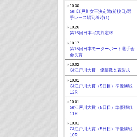
10.30
GIII江戸川女王決定戦(前検日)選
手レース場到着時(1)
10.26
第16回日本写真判定杯
10.17
第15回日本モーターボート選手会
会長賞
10.02
GI江戸川大賞 優勝戦＆表彰式
10.01
GI江戸川大賞（5日目）準優勝戦
12R
10.01
GI江戸川大賞（5日目）準優勝戦
11R
10.01
GI江戸川大賞（5日目）準優勝戦
10R