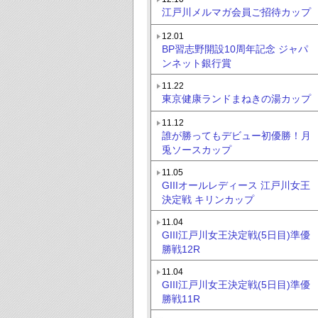
江戸川メルマガ会員ご招待カップ
12.01
BP習志野開設10周年記念 ジャパ
ンネット銀行賞
11.22
東京健康ランドまねきの湯カップ
11.12
誰が勝ってもデビュー初優勝！月
兎ソースカップ
11.05
GIIIオールレディース 江戸川女王
決定戦 キリンカップ
11.04
GIII江戸川女王決定戦(5日目)準優
勝戦12R
11.04
GIII江戸川女王決定戦(5日目)準優
勝戦11R