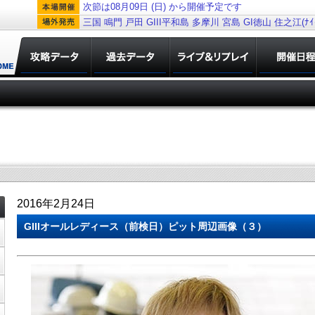
次節は08月09日 (日) から開催予定です
三国
鳴門
戸田
GIII平和島
多摩川
宮島
GI徳山
住之江(ﾅｲﾀ
2016年2月24日
GIIIオールレディース（前検日）ピット周辺画像（３）