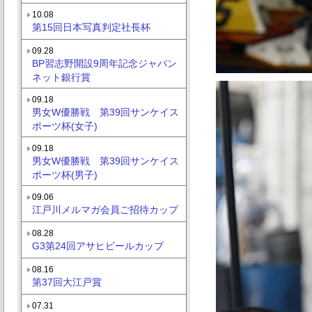
10.08
第15回日本写真判定社長杯
09.28
BP習志野開設9周年記念ジャパン
ネット銀行賞
09.18
男女W優勝戦 第39回サンケイス
ポーツ杯(女子)
09.18
男女W優勝戦 第39回サンケイス
ポーツ杯(男子)
09.06
江戸川メルマガ会員ご招待カップ
08.28
G3第24回アサヒビールカップ
08.16
第37回大江戸賞
07.31