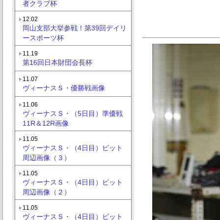
者クラブ杯
12.02
岡山支部大挙参戦！第39回デイリ
ースポーツ杯
11.19
第16回日本財団会長杯
11.07
ヴィーナスＳ・優勝戦画像
11.06
ヴィーナスＳ・（5日目）準優戦
11R＆12R画像
11.05
ヴィーナスＳ・（4日目）ピット
周辺画像（３）
11.05
ヴィーナスＳ・（4日目）ピット
周辺画像（２）
11.05
ヴィーナスＳ・（4日目）ピット