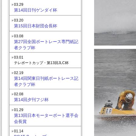
03.29
第14回日刊ゲンダイ杯
03.20
第15回日本財団会長杯
03.08
第27回全国ボートレース専門紙記
者クラブ杯
03.01
テレボートカップ・第13回JLC杯
02.19
第14回関東日刊紙ボートレース記
者クラブ杯
02.08
第14回夕刊フジ杯
01.29
第13回日本モーターボート選手会
会長賞
01.14