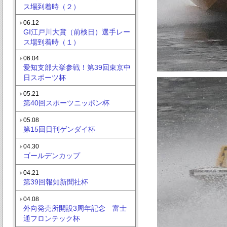
ス場到着時（２）
06.12
GI江戸川大賞（前検日）選手レー
ス場到着時（１）
06.04
愛知支部大挙参戦！第39回東京中
日スポーツ杯
05.21
第40回スポーツニッポン杯
05.08
第15回日刊ゲンダイ杯
04.30
ゴールデンカップ
04.21
第39回報知新聞社杯
04.08
外向発売所開設3周年記念 富士
通フロンテック杯