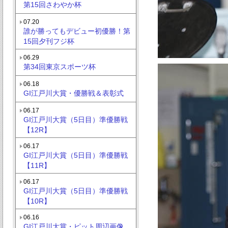
第15回さわやか杯
07.20
誰が勝ってもデビュー初優勝！第
15回夕刊フジ杯
06.29
第34回東京スポーツ杯
06.18
GI江戸川大賞・優勝戦＆表彰式
06.17
GI江戸川大賞（5日目）準優勝戦
【12R】
06.17
GI江戸川大賞（5日目）準優勝戦
【11R】
06.17
GI江戸川大賞（5日目）準優勝戦
【10R】
06.16
GI江戸川大賞・ピット周辺画像