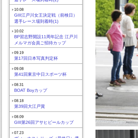
10.08
GIII江戸川女王決定戦（前検日）
選手レース場到着時(1)
10.02
BP習志野開設11周年記念 江戸川
メルマガ会員ご招待カップ
09.19
第17回日本写真判定杯
09.08
第41回東京中日スポーツ杯
08.31
BOAT Boyカップ
08.18
第39回大江戸賞
08.09
GIII第26回アサヒビールカップ
07.23