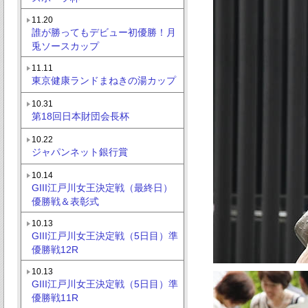
11.20
誰が勝ってもデビュー初優勝！月
兎ソースカップ
11.11
東京健康ランドまねきの湯カップ
10.31
第18回日本財団会長杯
10.22
ジャパンネット銀行賞
10.14
GIII江戸川女王決定戦（最終日）
優勝戦＆表彰式
10.13
GIII江戸川女王決定戦（5日目）準
優勝戦12R
10.13
GIII江戸川女王決定戦（5日目）準
優勝戦11R