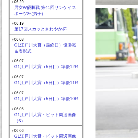
06.29
男女W優勝戦 第41回サンケイス
ポーツ杯(男子)
06.19
第17回スカッとさわやか杯
06.08
G1江戸川大賞（最終日）優勝戦
＆表彰式
06.07
G1江戸川大賞（5日目）準優12R
06.07
G1江戸川大賞（5日目）準優11R
06.07
G1江戸川大賞（5日目）準優10R
06.06
G1江戸川大賞・ピット周辺画像
（6）
06.06
G1江戸川大賞・ピット周辺画像