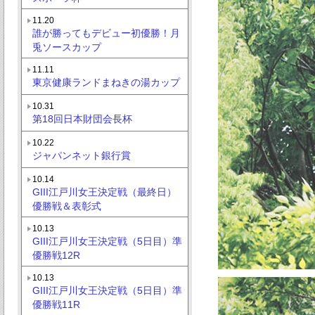
11.20
誰が勝ってもデビュー初優勝！月
兎ソースカップ
11.11
東京健康ランドまねきの湯カップ
10.31
第18回日本財団会長杯
10.22
ジャパンネット銀行賞
10.14
GIII江戸川女王決定戦（最終日）
優勝戦＆表彰式
10.13
GIII江戸川女王決定戦（5日目）準
優勝戦12R
10.13
GIII江戸川女王決定戦（5日目）準
優勝戦11R