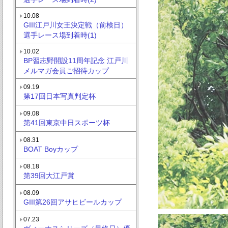
10.08
GIII江戸川女王決定戦（前検日）
選手レース場到着時(1)
10.02
BP習志野開設11周年記念 江戸川
メルマガ会員ご招待カップ
09.19
第17回日本写真判定杯
09.08
第41回東京中日スポーツ杯
08.31
BOAT Boyカップ
08.18
第39回大江戸賞
08.09
GIII第26回アサヒビールカップ
07.23