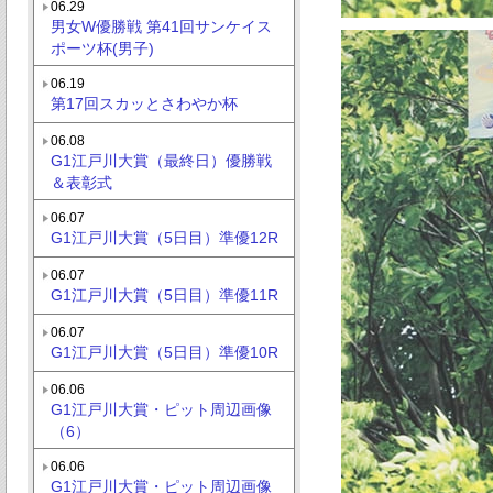
06.29
男女W優勝戦 第41回サンケイス
ポーツ杯(男子)
06.19
第17回スカッとさわやか杯
06.08
G1江戸川大賞（最終日）優勝戦
＆表彰式
06.07
G1江戸川大賞（5日目）準優12R
06.07
G1江戸川大賞（5日目）準優11R
06.07
G1江戸川大賞（5日目）準優10R
06.06
G1江戸川大賞・ピット周辺画像
（6）
06.06
G1江戸川大賞・ピット周辺画像