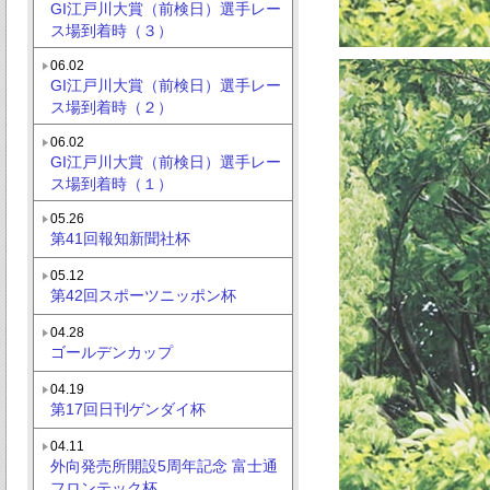
GI江戸川大賞（前検日）選手レー
ス場到着時（３）
06.02
GI江戸川大賞（前検日）選手レー
ス場到着時（２）
06.02
GI江戸川大賞（前検日）選手レー
ス場到着時（１）
05.26
第41回報知新聞社杯
05.12
第42回スポーツニッポン杯
04.28
ゴールデンカップ
04.19
第17回日刊ゲンダイ杯
04.11
外向発売所開設5周年記念 富士通
フロンテック杯