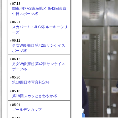
07.13
関東地区VS東海地区 第42回東京
中日スポーツ杯
06.21
スカパー！・JLC杯 ルーキーシリ
ーズ
06.12
男女W優勝戦 第42回サンケイス
ポーツ杯
06.12
男女W優勝戦 第42回サンケイス
ポーツ杯
05.30
第18回日本写真判定杯
05.16
第18回スカッとさわやか杯
05.01
ゴールデンカップ