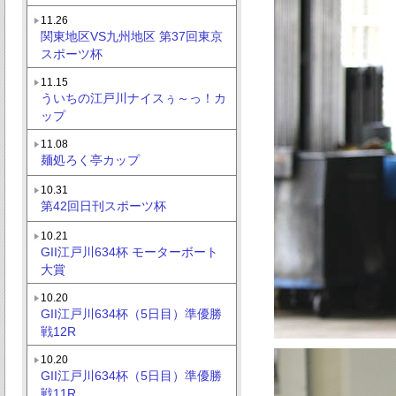
11.26
関東地区VS九州地区 第37回東京
スポーツ杯
11.15
ういちの江戸川ナイスぅ～っ！カ
ップ
11.08
麺処ろく亭カップ
10.31
第42回日刊スポーツ杯
10.21
GII江戸川634杯 モーターボート
大賞
10.20
GII江戸川634杯（5日目）準優勝
戦12R
10.20
GII江戸川634杯（5日目）準優勝
戦11R