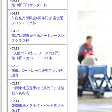
04.18
第18回日刊ゲンダイ杯
04.13
外向発売所開設6周年記念 富士通
フロンテック杯
03.26
第17回関東日刊紙ボートレース記
者クラブ杯
03.13
3支部ガチ対決シリーズin江戸川
第16回スカパー！・JLC杯
02.23
第6回ボートレース研究ファン感
謝祭
02.14
GI関東地区選手権（最終日）優勝
戦＆表彰式
02.14
GI関東地区選手権・ピット周辺画
像 (4)