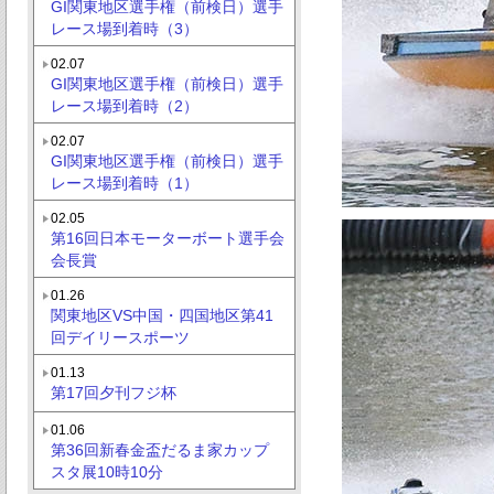
GI関東地区選手権（前検日）選手
レース場到着時（3）
02.07
GI関東地区選手権（前検日）選手
レース場到着時（2）
02.07
GI関東地区選手権（前検日）選手
レース場到着時（1）
02.05
第16回日本モーターボート選手会
会長賞
01.26
関東地区VS中国・四国地区第41
回デイリースポーツ
01.13
第17回夕刊フジ杯
01.06
第36回新春金盃だるま家カップ
スタ展10時10分