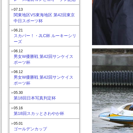
07.13
関東地区VS東海地区 第42回東京
中日スポーツ杯
06.21
スカパー！・JLC杯 ルーキーシリ
ーズ
06.12
男女W優勝戦 第42回サンケイス
ポーツ杯
06.12
男女W優勝戦 第42回サンケイス
ポーツ杯
05.30
第18回日本写真判定杯
05.16
第18回スカッとさわやか杯
05.01
ゴールデンカップ