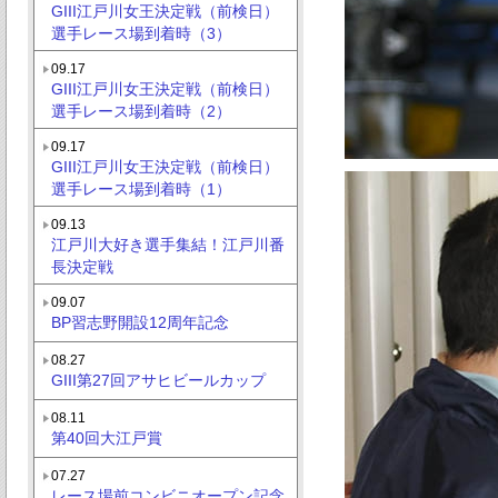
GIII江戸川女王決定戦（前検日）
選手レース場到着時（3）
09.17
GIII江戸川女王決定戦（前検日）
選手レース場到着時（2）
09.17
GIII江戸川女王決定戦（前検日）
選手レース場到着時（1）
09.13
江戸川大好き選手集結！江戸川番
長決定戦
09.07
BP習志野開設12周年記念
08.27
GIII第27回アサヒビールカップ
08.11
第40回大江戸賞
07.27
レース場前コンビニオープン記念