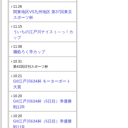
11.26
関東地区VS九州地区 第37回東京
スポーツ杯
11.15
ういちの江戸川ナイスぅ～っ！カ
ップ
11.08
麺処ろく亭カップ
10.31
第42回日刊スポーツ杯
10.21
GII江戸川634杯 モーターボート
大賞
10.20
GII江戸川634杯（5日目）準優勝
戦12R
10.20
GII江戸川634杯（5日目）準優勝
戦11R