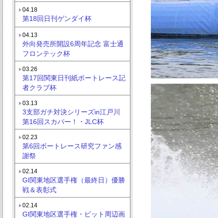
04.18
第18回日刊ゲンダイ杯
04.13
外向発売所開設6周年記念 富士通
フロンテック杯
03.26
第17回関東日刊紙ボートレース記
者クラブ杯
03.13
3支部ガチ対決シリーズin江戸川
第16回スカパー！・JLC杯
02.23
第6回ボートレース研究ファン感
謝祭
02.14
GI関東地区選手権（最終日）優勝
戦＆表彰式
02.14
GI関東地区選手権・ピット周辺画