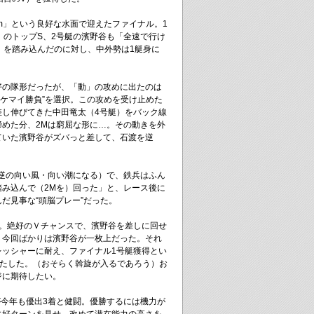
cm」という良好な水面で迎えたファイナル。1
」のトップS、2号艇の濱野谷も「全速で行け
」を踏み込んだのに対し、中外勢は1艇身に
好の隊形だったが、「動」の攻めに出たのは
ツケマイ勝負”を選択。この攻めを受け止めた
差し伸びてきた中田竜太（4号艇）をバック線
締めた分、2Mは窮屈な形に…。その動きを外
ていた濱野谷がズバっと差して、石渡を逆
は逆の向い風・向い潮になる）で、鉄兵はふん
踏み込んで（2Mを）回った」と、レース後に
だ見事な“頭脳プレー”だった。
敗。絶好のＶチャンスで、濱野谷を差しに回せ
、今回ばかりは濱野谷が一枚上だった。それ
レッシャーに耐え、ファイナル1号艇獲得とい
果たした。（おそらく斡旋が入るであろう）お
ジに期待したい。
が今年も優出3着と健闘。優勝するには機力が