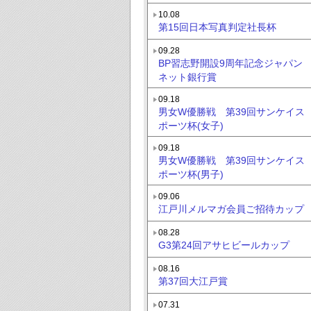
10.08
第15回日本写真判定社長杯
09.28
BP習志野開設9周年記念ジャパン
ネット銀行賞
09.18
男女W優勝戦 第39回サンケイス
ポーツ杯(女子)
09.18
男女W優勝戦 第39回サンケイス
ポーツ杯(男子)
09.06
江戸川メルマガ会員ご招待カップ
08.28
G3第24回アサヒビールカップ
08.16
第37回大江戸賞
07.31