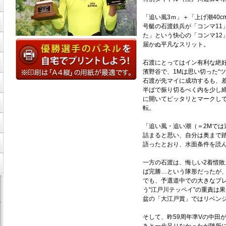
「追い風3ｍ」＋「上げ潮40
号艇の石渡鉄兵が「コンマ11
た」という快心の「コンマ12
届かぬ平凡なスリット。
石渡にとってはイン有利な絶
濱野谷で、1Mは思い切った“
石渡が先マイに成功するも、
半ばで振り切るべく内を少し
に開いてピッタリとマークし
転。
「追い風・追い潮（＝2Mで
詰まると思い、自分は奥まで
語ったとおり、水面条件を読ん
一方の石渡は、悔しい2着惜
ば完勝…という隊形だったが
でも、予選道中での大きなプ
う“江戸川テッペイ”の重責は
盆の「大江戸賞」ではリベン
そして、昨59周年準Vの中田