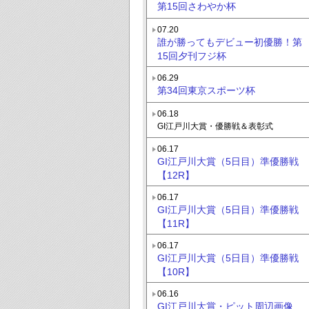
第15回さわやか杯
07.20
誰が勝ってもデビュー初優勝！第
15回夕刊フジ杯
06.29
第34回東京スポーツ杯
06.18
GI江戸川大賞・優勝戦＆表彰式
06.17
GI江戸川大賞（5日目）準優勝戦
【12R】
06.17
GI江戸川大賞（5日目）準優勝戦
【11R】
06.17
GI江戸川大賞（5日目）準優勝戦
【10R】
06.16
GI江戸川大賞・ピット周辺画像