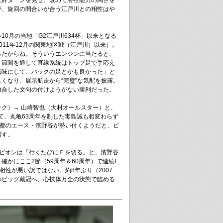
に好ターンを見せ、改めて潜在能力の高さを
が、旋回の間合いが合う江戸川との相性はや
10月の当地「G2江戸川634杯」以来となる
011年12月の関東地区戦（江戸川）以来）。
ったからね。そういうエンジンに当たると、
、節間を通して直線系統はトップ足で手応え
気味にして、バックの足とかも良かった」と
くなり、展示航走から“完璧”な気配を披露。
融合した文句の付けようがない勝利だった。
ク）→ 山崎智也（大村オールスター）と、
て、丸亀63周年を制した毒島誠も相変わらず
東都のエース・濱野谷が勢い付くようだと、ビ
増す。
ンピオンは「行くたびにＦを切る」と、濱野谷
確かにここ2節（59周年＆60周年）で連続F
相性が悪い訳ではない。約8年ぶり（2007
のビッグ戴冠へ、心技体万全の状態で臨める