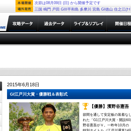
次節は08月09日 (日) から開催予定です
三国
鳴門
戸田
GIII平和島
多摩川
宮島
GI徳山
住之江(ﾅｲﾀ
2015年6月18日
GI江戸川大賞・優勝戦＆表彰式
【優勝】濱野谷憲吾（
節間を通して安定板の装着な
れた「G1江戸川大賞・開設6
野谷憲吾がＶ。一昨年10月の「
特別タイトル（江戸川通算14