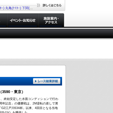
ｰ)
丸亀(ﾅｲﾀｰ)
下関(ﾅｲﾀｰ)
若松(ﾅｲﾀｰ)
大村(ﾅｲﾀｰ)
3590・東京）
し、終始安定した水面コンディションで行わ
0周年記念」の優勝戦は、2M逆転の差しで濱
G2江戸川634杯」以来、4回目となる当地
回目のV）を獲得した。