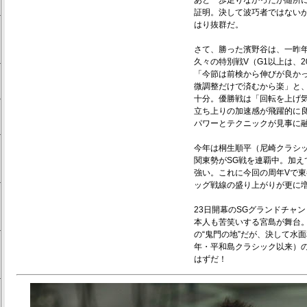
あと一歩足りなかったが随所
証明。決して波巧者ではない
はり抜群だ。
さて、勝った濱野谷は、一昨年
久々の特別戦V（G1以上は、2
「今節は前検から伸びが良か
微調整だけで済むから楽」と
十分。優勝戦は「回転を上げ
立ち上りの加速感が飛躍的に良
パワーとテクニックが見事に
今年は桐生順平（尼崎クラシッ
関東勢がSG戦を連覇中。加え
強い。これに今回の周年Vで
ッグ戦線の盛り上がりが更に
23日開幕のSGグランドチャ
本人も苦笑いする宮島が舞台。
の“鬼門の地”だが、決して水面
年・平和島クラシック以来）
はずだ！