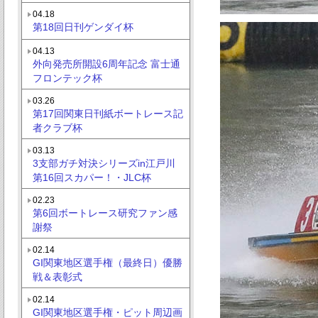
04.18
第18回日刊ゲンダイ杯
04.13
外向発売所開設6周年記念 富士通
フロンテック杯
03.26
第17回関東日刊紙ボートレース記
者クラブ杯
03.13
3支部ガチ対決シリーズin江戸川
第16回スカパー！・JLC杯
02.23
第6回ボートレース研究ファン感
謝祭
02.14
GI関東地区選手権（最終日）優勝
戦＆表彰式
02.14
GI関東地区選手権・ピット周辺画