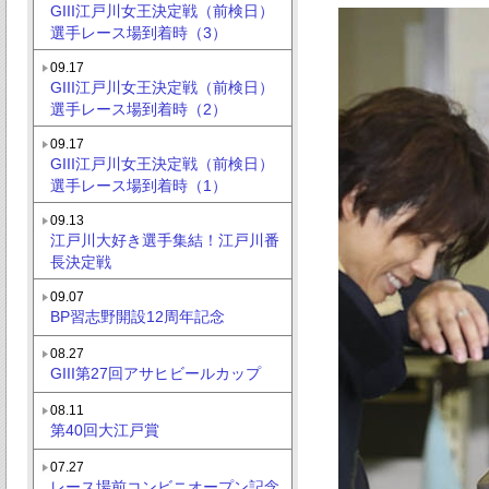
GIII江戸川女王決定戦（前検日）
選手レース場到着時（3）
09.17
GIII江戸川女王決定戦（前検日）
選手レース場到着時（2）
09.17
GIII江戸川女王決定戦（前検日）
選手レース場到着時（1）
09.13
江戸川大好き選手集結！江戸川番
長決定戦
09.07
BP習志野開設12周年記念
08.27
GIII第27回アサヒビールカップ
08.11
第40回大江戸賞
07.27
レース場前コンビニオープン記念