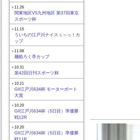
11.26
関東地区VS九州地区 第37回東京
スポーツ杯
11.15
ういちの江戸川ナイスぅ～っ！カ
ップ
11.08
麺処ろく亭カップ
10.31
第42回日刊スポーツ杯
10.21
GII江戸川634杯 モーターボート
大賞
10.20
GII江戸川634杯（5日目）準優勝
戦12R
10.20
GII江戸川634杯（5日目）準優勝
戦11R