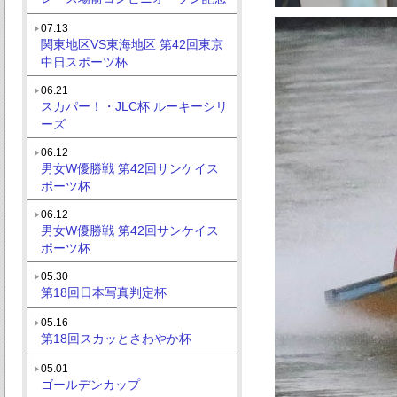
07.13
関東地区VS東海地区 第42回東京
中日スポーツ杯
06.21
スカパー！・JLC杯 ルーキーシリ
ーズ
06.12
男女W優勝戦 第42回サンケイス
ポーツ杯
06.12
男女W優勝戦 第42回サンケイス
ポーツ杯
05.30
第18回日本写真判定杯
05.16
第18回スカッとさわやか杯
05.01
ゴールデンカップ