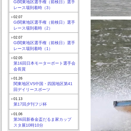
GI関東地区選手権（前検日）選手
レース場到着時（3）
02.07
GI関東地区選手権（前検日）選手
レース場到着時（2）
02.07
GI関東地区選手権（前検日）選手
レース場到着時（1）
02.05
第16回日本モーターボート選手会
会長賞
01.26
関東地区VS中国・四国地区第41
回デイリースポーツ
01.13
第17回夕刊フジ杯
01.06
第36回新春金盃だるま家カップ
スタ展10時10分