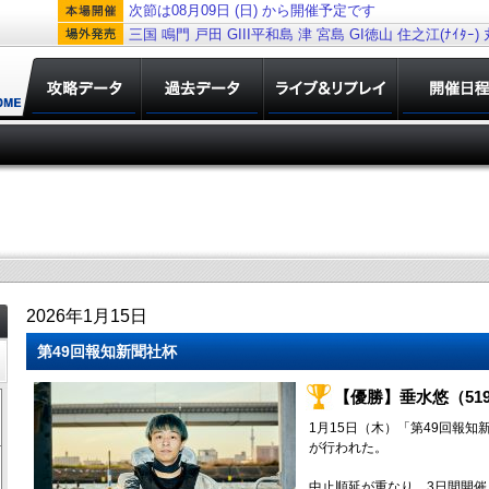
次節は08月09日 (日) から開催予定です
三国
鳴門
戸田
GIII平和島
津
宮島
GI徳山
住之江(ﾅｲﾀｰ)
2026年1月15日
第49回報知新聞社杯
【優勝】垂水悠（51
1月15日（木）「第49回報
が行われた。
中止順延が重なり、3日間開