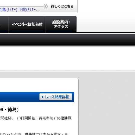
丸亀(ﾅｲﾀｰ)
下関(ﾅｲﾀｰ)
若松(ﾅｲﾀｰ)
大村(ﾅｲﾀｰ)
99・徳島）
知新聞社杯」（3日間開催・得点率制）の優勝戦
催となった今節。優勝戦には内から垂水・妻