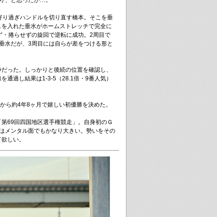
り、と思ったが…。
寄り過ぎハンドルを切り直す橋本。そこを垂
しを入れた垂水がホームストレッチで完全に
ず・捲らせずの旋回で逆転に成功。2周目で
垂水だが、3周目には自らが差をつける形と
静だった。しっかりと後続の位置を確認し、
通過し結果は1-3-5（28.1倍・9番人気）
こから約4年8ヶ月で嬉しい初優勝を決めた。
第69回四国地区選手権競走」。自身初のＧ
勝はメンタル面でもかなり大きい。勢いをその
て欲しい。