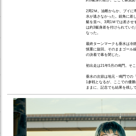
約3艇身の差が。ここで勝負あ
2周2Ｍ。油断からか、ブイに
水が逃さなかった。鋭角に差
艇を並べ、3周1Ｍでは差させ
は約3艇身差を付けられていた
なった。
最終ターンマークも垂水は冷
慎重に旋回。そのままゴール線を
の決着で幕を閉じた。
初出走は21年5月の鳴門。そ
垂水の次節は地元・鳴門での「
1参戦となるが、ここでの優
ままに、記念でも結果を残し