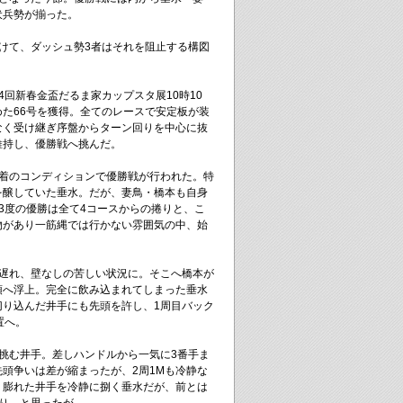
伏兵勢が揃った。
けて、ダッシュ勢3者はそれを阻止する構図
4回新春金盃だるま家カップスタ展10時10
た66号を獲得。全てのレースで安定板が装
なく受け継ぎ序盤からターン回りを中心に抜
維持し、優勝戦へ挑んだ。
装着のコンディションで優勝戦が行われた。特
を醸していた垂水。だが、妻鳥・橋本も自身
3度の優勝は全て4コースからの捲りと、こ
物があり一筋縄では行かない雰囲気の中、始
く遅れ、壁なしの苦しい状況に。そこへ橋本が
頭へ浮上。完全に飲み込まれてしまった垂水
切り込んだ井手にも先頭を許し、1周目バック
置へ。
挑む井手。差しハンドルから一気に3番手ま
頭争いは差が縮まったが、2周1Mも冷静な
。膨れた井手を冷静に捌く垂水だが、前とは