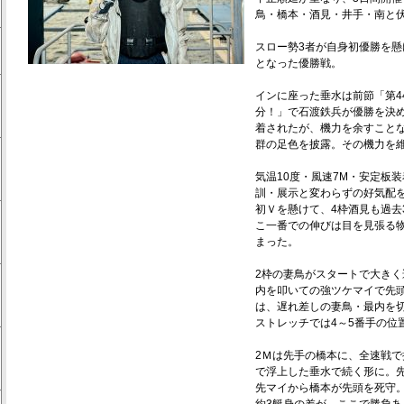
鳥・橋本・酒見・井手・南と
スロー勢3者が自身初優勝を懸
となった優勝戦。
インに座った垂水は前節「第4
分！」で石渡鉄兵が優勝を決め
着されたが、機力を余すこと
群の足色を披露。その機力を
気温10度・風速7M・安定板
訓・展示と変わらずの好気配
初Ｖを懸けて、4枠酒見も過去
こ一番での伸びは目を見張る
まった。
2枠の妻鳥がスタートで大き
内を叩いての強ツケマイで先
は、遅れ差しの妻鳥・最内を
ストレッチでは4～5番手の位
2Ｍは先手の橋本に、全速戦で
で浮上した垂水で続く形に。先
先マイから橋本が先頭を死守