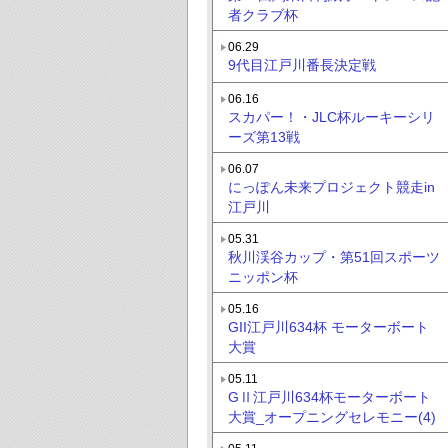
者クラブ杯
06.29
9代目江戸川番長決定戦
06.16
スカパー！・JLC杯ルーキーシリ
ーズ第13戦
06.07
にっぽん未来プロジェクト競走in
江戸川
05.31
秋川渓谷カップ・第51回スポーツ
ニッポン杯
05.16
GII江戸川634杯 モーターボート
大賞
05.11
GⅡ江戸川634杯モーターボート
大賞_オープニングセレモニー(4)