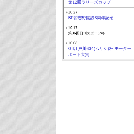
第12回ラリーズカップ
10.27
BP習志野開設6周年記念
10.17
第36回日刊スポーツ杯
10.08
GII江戸川634(ムサシ)杯 モーター
ボート大賞