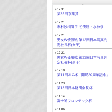
12.31
第35回京葉賞
12.21
市村沙樹選手 初優勝・水神祭
12.21
男女W優勝戦 第12回日本写真判
定社長杯(女子)
12.21
男女W優勝戦 第12回日本写真判
定社長杯(男子)
12.10
第11回JLC杯「開局20周年記念」
11.23
第13回日本財団会長杯
11.14
富士通フロンテック杯
11.06