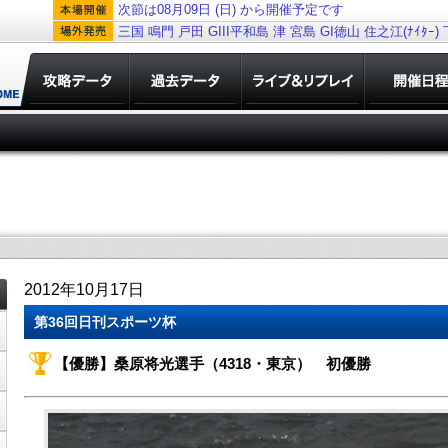
次節は08月09日 (日) から開催予定です
三国
鳴門
戸田
GIII平和島
津
宮島
GI徳山
住之江(ﾅｲﾀｰ)
2012年10月17日
第36回日刊スポーツ杯
【優勝】桑原将光選手（4318・東京） 初優勝