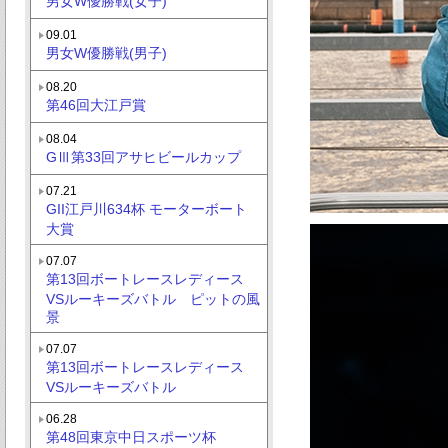
男女W優勝戦(女子)
09.01
男女W優勝戦(男子)
08.20
第46回大江戸賞
08.04
GⅢ第33回アサヒビールカップ
07.21
GII江戸川634杯 モーターボート
大賞
07.07
第13回ボートレースレディース
VSルーキーズバトル ピットの風
景
07.07
第13回ボートレースレディース
VSルーキーズバトル
06.28
第48回東京中日スポーツ杯