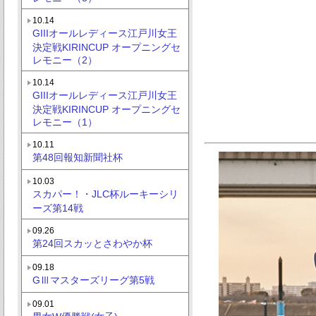
10.14
GIIIオールレディース江戸川女王
決定戦KIRINCUP オープニングセ
レモニー（2）
10.14
GIIIオールレディース江戸川女王
決定戦KIRINCUP オープニングセ
レモニー（1）
10.11
第48回報知新聞社杯
10.03
スカパー！・JLC杯ルーキーシリ
ーズ第14戦
09.26
第24回スカッとさわやか杯
09.18
GⅢマスターズリーグ第5戦
09.01