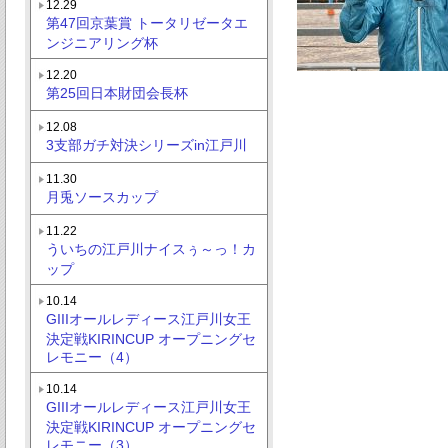
12.29
第47回京葉賞 トータリゼータエ
ンジニアリング杯
12.20
第25回日本財団会長杯
12.08
3支部ガチ対決シリーズin江戸川
11.30
月兎ソースカップ
11.22
ういちの江戸川ナイスぅ～っ！カ
ップ
10.14
GIIIオールレディース江戸川女王
決定戦KIRINCUP オープニングセ
レモニー（4）
10.14
GIIIオールレディース江戸川女王
決定戦KIRINCUP オープニングセ
レモニー（3）