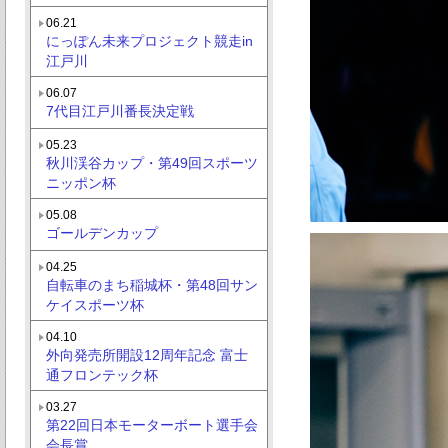
06.21
にっぽん未来プロジェクト競走in
江戸川
06.07
7代目江戸川番長決定戦
05.23
秋川渓谷カップ・第49回スポーツ
ニッポン杯
05.08
ゴールデンカップ
04.25
自転車のまち稲城杯・第48回サン
ケイスポーツ杯
04.10
外向発売所開設12周年記念 富士
通フロンテック杯
03.27
第22回日本モーターボート選手会
会長賞