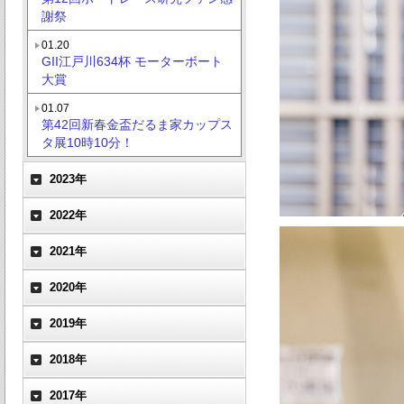
謝祭
01.20
GII江戸川634杯 モーターボート
大賞
01.07
第42回新春金盃だるま家カップス
タ展10時10分！
2023年
2022年
2021年
2020年
2019年
2018年
2017年