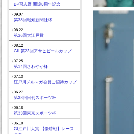
BP習志野 開設8周年記念
09.07
第38回報知新聞社杯
08.22
第36回大江戸賞
08.12
GIII第23回アサヒビールカップ
07.25
第14回さわやか杯
07.13
江戸川メルマガ会員ご招待カップ
06.27
第38回日刊スポーツ杯
06.18
第33回東京スポーツ杯
06.10
GI江戸川大賞 【優勝戦】レース