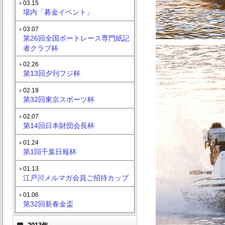
03.15
場内「募金イベント」
03.07
第26回全国ボートレース専門紙記
者クラブ杯
02.26
第13回夕刊フジ杯
02.19
第32回東京スポーツ杯
02.07
第14回日本財団会長杯
01.24
第1回千葉日報杯
01.13
江戸川メルマガ会員ご招待カップ
01.06
第32回新春金盃