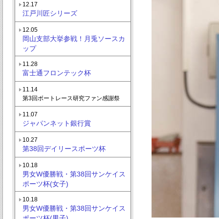
12.17
江戸川匠シリーズ
12.05
岡山支部大挙参戦！月兎ソースカ
ップ
11.28
富士通フロンテック杯
11.14
第3回ボートレース研究ファン感謝祭
11.07
ジャパンネット銀行賞
10.27
第38回デイリースポーツ杯
10.18
男女W優勝戦・第38回サンケイス
ポーツ杯(女子)
10.18
男女W優勝戦・第38回サンケイス
ポーツ杯(男子)