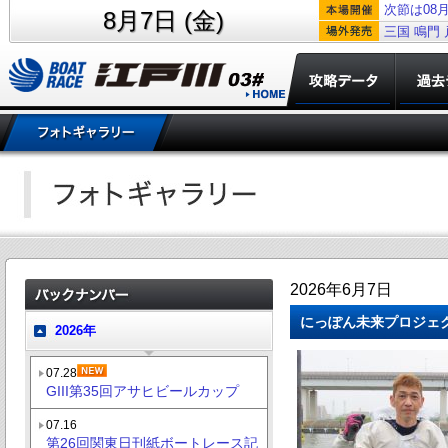
次節は08月
8月7日 (金)
三国
鳴門
2026年6月7日
にっぽん未来プロジェク
2026年
07.28
GIII第35回アサヒビールカップ
07.16
第26回関東日刊紙ボートレース記