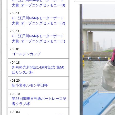
大賞_オープニングセレモニー(3)
05.11
GⅡ江戸川634杯モーターボート
大賞_オープニングセレモニー(2)
05.11
GⅡ江戸川634杯モーターボート
大賞_オープニングセレモニー(1)
05.01
ゴールデンカップ
04.18
外向発売所開設14周年記念 第50
回サンスポ杯
03.20
新小岩ホルモン平田杯
03.10
第25回関東日刊紙ボートレース記
者クラブ杯
03.03