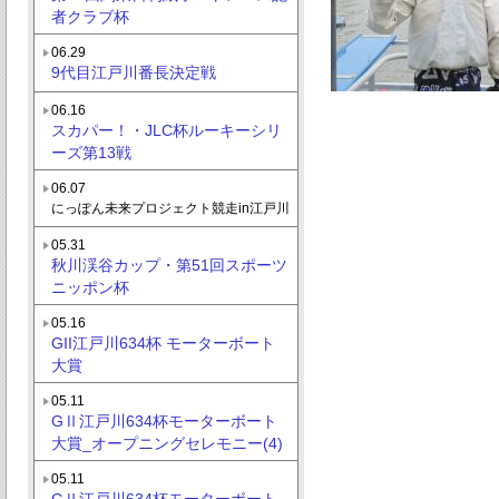
者クラブ杯
06.29
9代目江戸川番長決定戦
06.16
スカパー！・JLC杯ルーキーシリ
ーズ第13戦
06.07
にっぽん未来プロジェクト競走in江戸川
05.31
秋川渓谷カップ・第51回スポーツ
ニッポン杯
05.16
GII江戸川634杯 モーターボート
大賞
05.11
GⅡ江戸川634杯モーターボート
大賞_オープニングセレモニー(4)
05.11
GⅡ江戸川634杯モーターボート