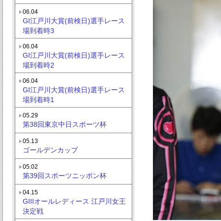
06.04
GI江戸川大賞(前検日)選手レース
場到着時3
06.04
GI江戸川大賞(前検日)選手レース
場到着時2
06.04
GI江戸川大賞(前検日)選手レース
場到着時1
05.29
第38回東京中日スポーツ杯
05.13
ゴールデンカップ
05.02
第39回スポーツニッポン杯
04.15
GIIIオールレディース 江戸川女王
決定戦