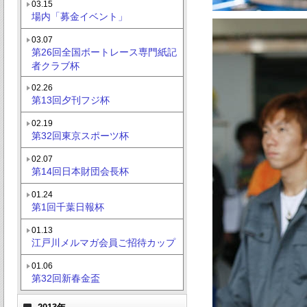
03.15
場内「募金イベント」
03.07
第26回全国ボートレース専門紙記
者クラブ杯
02.26
第13回夕刊フジ杯
02.19
第32回東京スポーツ杯
02.07
第14回日本財団会長杯
01.24
第1回千葉日報杯
01.13
江戸川メルマガ会員ご招待カップ
01.06
第32回新春金盃