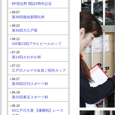
BP習志野 開設8周年記念
09.07
第38回報知新聞社杯
08.22
第36回大江戸賞
08.12
GIII第23回アサヒビールカップ
07.25
第14回さわやか杯
07.13
江戸川メルマガ会員ご招待カップ
06.27
第38回日刊スポーツ杯
06.18
第33回東京スポーツ杯
06.10
GI江戸川大賞 【優勝戦】レース