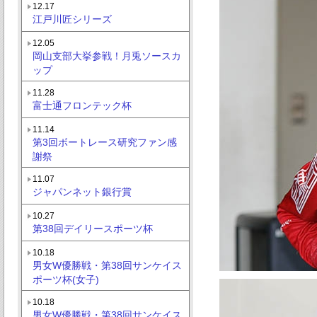
12.17
江戸川匠シリーズ
12.05
岡山支部大挙参戦！月兎ソースカ
ップ
11.28
富士通フロンテック杯
11.14
第3回ボートレース研究ファン感
謝祭
11.07
ジャパンネット銀行賞
10.27
第38回デイリースポーツ杯
10.18
男女W優勝戦・第38回サンケイス
ポーツ杯(女子)
10.18
男女W優勝戦・第38回サンケイス