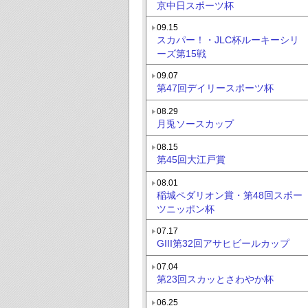
京中日スポーツ杯
09.15
スカパー！・JLC杯ルーキーシリ
ーズ第15戦
09.07
第47回デイリースポーツ杯
08.29
月兎ソースカップ
08.15
第45回大江戸賞
08.01
稲城ペダリオン賞・第48回スポー
ツニッポン杯
07.17
GIII第32回アサヒビールカップ
07.04
第23回スカッとさわやか杯
06.25