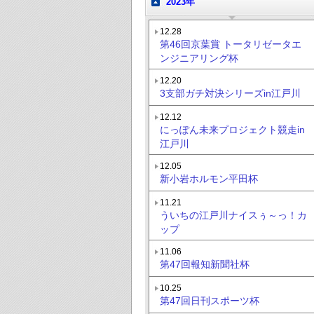
2023年
12.28
第46回京葉賞 トータリゼータエ
ンジニアリング杯
12.20
3支部ガチ対決シリーズin江戸川
12.12
にっぽん未来プロジェクト競走in
江戸川
12.05
新小岩ホルモン平田杯
11.21
ういちの江戸川ナイスぅ～っ！カ
ップ
11.06
第47回報知新聞社杯
10.25
第47回日刊スポーツ杯