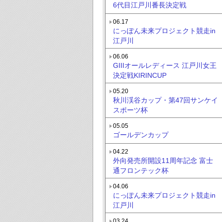
6代目江戸川番長決定戦
06.17
にっぽん未来プロジェクト競走in
江戸川
06.06
GIIIオールレディース 江戸川女王
決定戦KIRINCUP
05.20
秋川渓谷カップ・第47回サンケイ
スポーツ杯
05.05
ゴールデンカップ
04.22
外向発売所開設11周年記念 富士
通フロンテック杯
04.06
にっぽん未来プロジェクト競走in
江戸川
03.24