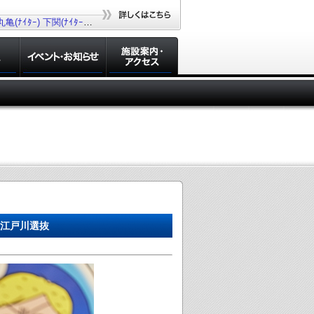
丸亀(ﾅｲﾀｰ)
下関(ﾅｲﾀｰ)
若松(ﾅｲﾀｰ)
大村(ﾅｲﾀｰ)
R江戸川選抜