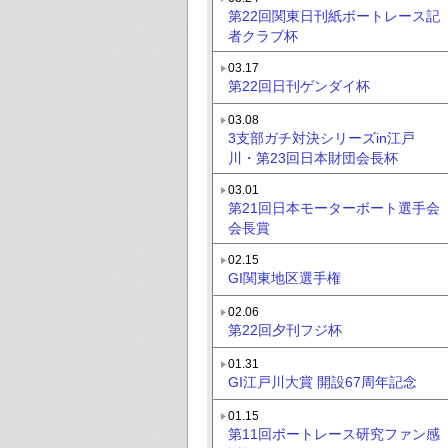
第22回関東日刊紙ボートレース記
者クラブ杯
03.17
第22回日刊ゲンダイ杯
03.08
3支部ガチ対決シリーズin江戸
川・第23回日本財団会長杯
03.01
第21回日本モーターボート選手会
会長賞
02.15
GI関東地区選手権
02.06
第22回夕刊フジ杯
01.31
GI江戸川大賞 開設67周年記念
01.15
第11回ボートレース研究ファン感