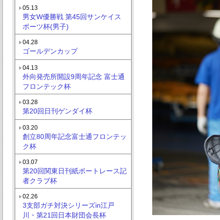
05.13
男女W優勝戦 第45回サンケイス
ポーツ杯(男子)
04.28
ゴールデンカップ
04.13
外向発売所開設9周年記念 富士通
フロンテック杯
03.28
第20回日刊ゲンダイ杯
03.20
創立80周年記念富士通フロンテッ
ク杯
03.07
第20回関東日刊紙ボートレース記
者クラブ杯
02.26
3支部ガチ対決シリーズin江戸
川・第21回日本財団会長杯