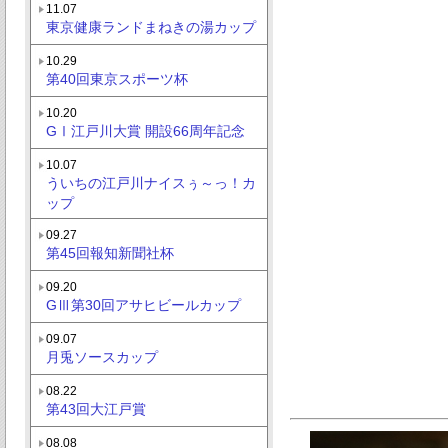
11.07
東京健康ランドまねきの湯カップ
10.29
第40回東京スポーツ杯
10.20
GⅠ江戸川大賞 開設66周年記念
10.07
ういちの江戸川ナイスぅ～っ！カ
ップ
09.27
第45回報知新聞社杯
09.20
GⅢ第30回アサヒビールカップ
09.07
月兎ソースカップ
08.22
第43回大江戸賞
08.08