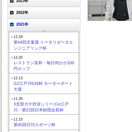
2023年
2022年
2021年
12.29
第44回京葉賞 トータリゼータエ
ンジニアリング杯
12.20
レストラン笑和・毎日何かが100
円カップ
12.13
G2江戸川634杯 モーターボート
大賞
11.26
3支部ガチ対決シリーズin江戸
川・第22回日本財団会長杯
11.15
第45回日刊スポーツ杯