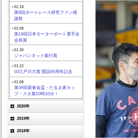
02.18
第9回ボートレース研究ファン感
謝祭
02.08
第19回日本モーターボート選手会
会長賞
01.30
ジャパンネット銀行賞
01.22
GI江戸川大賞 開設65周年記念
01.08
第39回新春金盃・だるま家カッ
プ・スタ展10時10分！
2020年
2019年
2018年