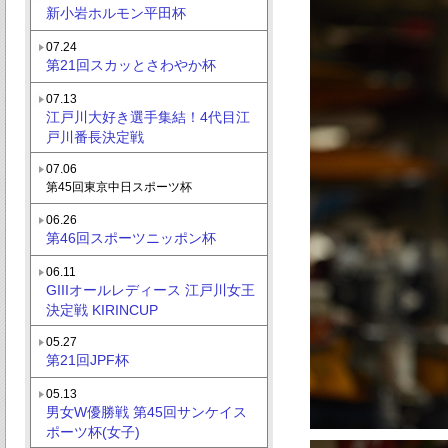
新小岩ホルモン平田杯
07.24
第21回スカッとさわやか杯
07.13
江戸川大好き選手集結！4代目江
戸川番長決定戦
07.06
第45回東京中日スポーツ杯
06.26
第46回スポーツニッポン杯
06.11
GIIIオールレディース 江戸川女王
決定戦 KIRINCUP
05.27
第21回JPF杯
05.13
男女W優勝戦 第45回サンケイス
ポーツ杯(女子)