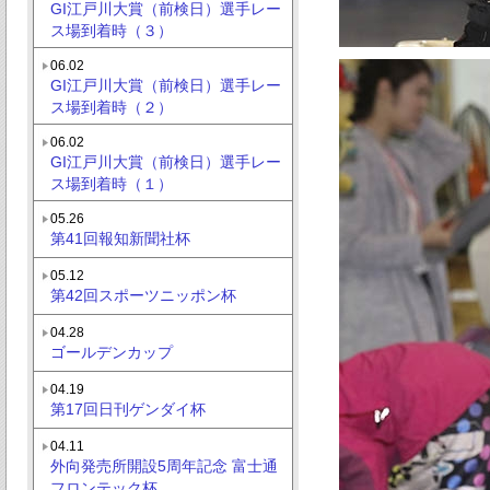
GI江戸川大賞（前検日）選手レー
ス場到着時（３）
06.02
GI江戸川大賞（前検日）選手レー
ス場到着時（２）
06.02
GI江戸川大賞（前検日）選手レー
ス場到着時（１）
05.26
第41回報知新聞社杯
05.12
第42回スポーツニッポン杯
04.28
ゴールデンカップ
04.19
第17回日刊ゲンダイ杯
04.11
外向発売所開設5周年記念 富士通
フロンテック杯