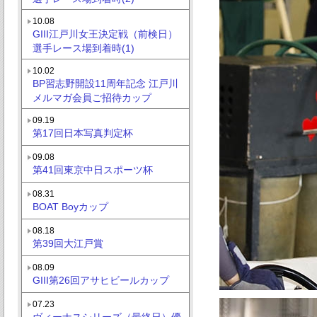
10.08
GIII江戸川女王決定戦（前検日）
選手レース場到着時(1)
10.02
BP習志野開設11周年記念 江戸川
メルマガ会員ご招待カップ
09.19
第17回日本写真判定杯
09.08
第41回東京中日スポーツ杯
08.31
BOAT Boyカップ
08.18
第39回大江戸賞
08.09
GIII第26回アサヒビールカップ
07.23
ヴィーナスシリーズ（最終日）優