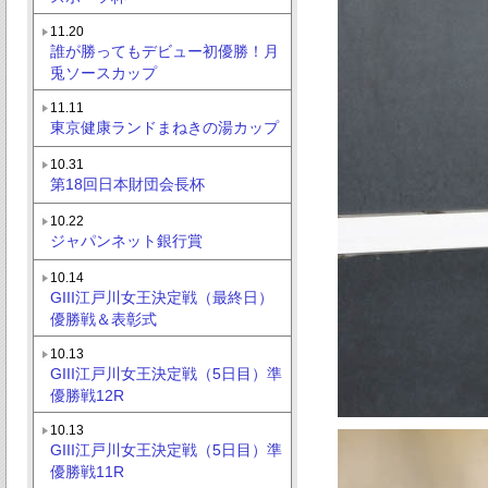
11.20
誰が勝ってもデビュー初優勝！月
兎ソースカップ
11.11
東京健康ランドまねきの湯カップ
10.31
第18回日本財団会長杯
10.22
ジャパンネット銀行賞
10.14
GIII江戸川女王決定戦（最終日）
優勝戦＆表彰式
10.13
GIII江戸川女王決定戦（5日目）準
優勝戦12R
10.13
GIII江戸川女王決定戦（5日目）準
優勝戦11R