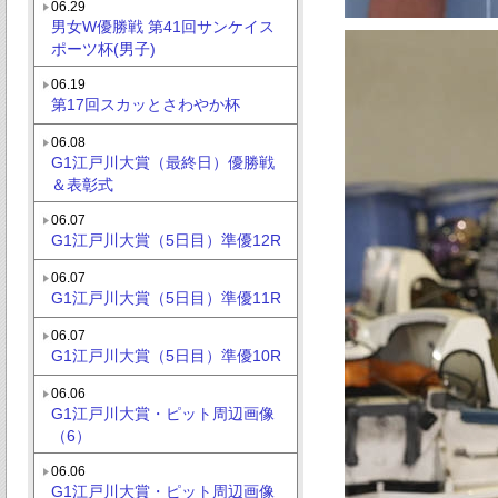
06.29
男女W優勝戦 第41回サンケイス
ポーツ杯(男子)
06.19
第17回スカッとさわやか杯
06.08
G1江戸川大賞（最終日）優勝戦
＆表彰式
06.07
G1江戸川大賞（5日目）準優12R
06.07
G1江戸川大賞（5日目）準優11R
06.07
G1江戸川大賞（5日目）準優10R
06.06
G1江戸川大賞・ピット周辺画像
（6）
06.06
G1江戸川大賞・ピット周辺画像