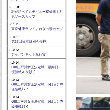
11.20
誰が勝ってもデビュー初優勝！月
兎ソースカップ
11.11
東京健康ランドまねきの湯カップ
10.31
第18回日本財団会長杯
10.22
ジャパンネット銀行賞
10.14
GIII江戸川女王決定戦（最終日）
優勝戦＆表彰式
10.13
GIII江戸川女王決定戦（5日目）準
優勝戦12R
10.13
GIII江戸川女王決定戦（5日目）準
優勝戦11R