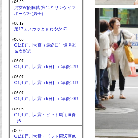
06.29
男女W優勝戦 第41回サンケイス
ポーツ杯(男子)
06.19
第17回スカッとさわやか杯
06.08
G1江戸川大賞（最終日）優勝戦
＆表彰式
06.07
G1江戸川大賞（5日目）準優12R
06.07
G1江戸川大賞（5日目）準優11R
06.07
G1江戸川大賞（5日目）準優10R
06.06
G1江戸川大賞・ピット周辺画像
（6）
06.06
G1江戸川大賞・ピット周辺画像