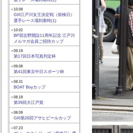
10.08
GIII江戸川女王決定戦（前検日）
選手レース場到着時(1)
10.02
BP習志野開設11周年記念 江戸川
メルマガ会員ご招待カップ
09.19
第17回日本写真判定杯
09.08
第41回東京中日スポーツ杯
08.31
BOAT Boyカップ
08.18
第39回大江戸賞
08.09
GIII第26回アサヒビールカップ
07.23