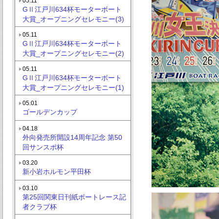
05.11
GⅡ江戸川634杯モーターボート
大賞_オープニングセレモニー(3)
05.11
GⅡ江戸川634杯モーターボート
大賞_オープニングセレモニー(2)
05.11
GⅡ江戸川634杯モーターボート
大賞_オープニングセレモニー(1)
05.01
ゴールデンカップ
04.18
外向発売所開設14周年記念 第50
回サンスポ杯
03.20
新小岩ホルモン平田杯
03.10
第25回関東日刊紙ボートレース記
者クラブ杯