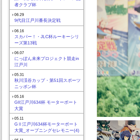
者クラブ杯
06.29
9代目江戸川番長決定戦
06.16
スカパー！・JLC杯ルーキーシリ
ーズ第13戦
06.07
にっぽん未来プロジェクト競走in
江戸川
05.31
秋川渓谷カップ・第51回スポーツ
ニッポン杯
05.16
GII江戸川634杯 モーターボート
大賞
05.11
GⅡ江戸川634杯モーターボート
大賞_オープニングセレモニー(4)