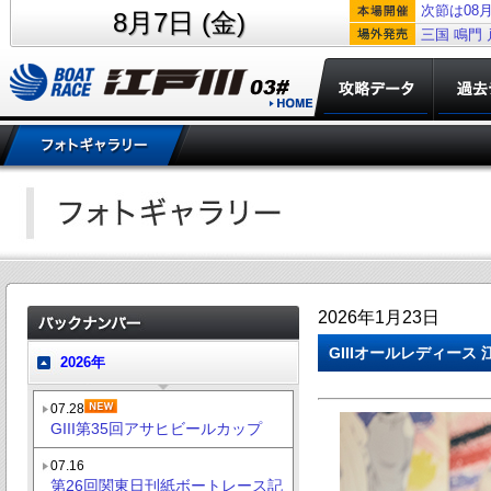
次節は08月
8月7日 (金)
三国
鳴門
2026年1月23日
GIIIオールレディース 
2026年
07.28
GIII第35回アサヒビールカップ
07.16
第26回関東日刊紙ボートレース記